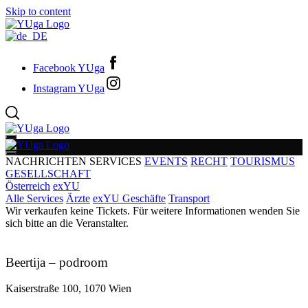
Skip to content
Facebook YUga
Instagram YUga
NACHRICHTEN
SERVICES
EVENTS
RECHT
TOURISMUS
GESELLSCHAFT
Österreich
exYU
Alle Services
Ärzte
exYU Geschäfte
Transport
Wir verkaufen keine Tickets. Für weitere Informationen wenden Sie
sich bitte an die Veranstalter.
Beertija – podroom
Kaiserstraße 100, 1070 Wien