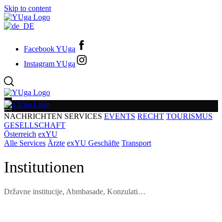
Skip to content
Facebook YUga
Instagram YUga
NACHRICHTEN
SERVICES
EVENTS
RECHT
TOURISMUS
GESELLSCHAFT
Österreich
exYU
Alle Services
Ärzte
exYU Geschäfte
Transport
Institutionen
Državne institucije, Abmbasade, Konzulati…