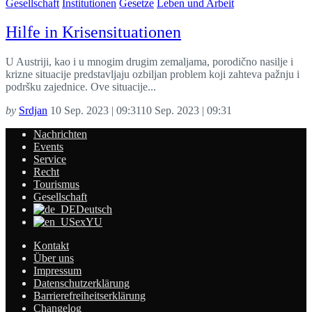
Gesellschaft
Institutionen
Gesetze
Leben und Arbeit
Hilfe in Krisensituationen
U Austriji, kao i u mnogim drugim zemaljama, porodično nasilje i
krizne situacije predstavljaju ozbiljan problem koji zahteva pažnju i
podršku zajednice. Ove situacije...
by
Srdjan
10 Sep. 2023 | 09:31
10 Sep. 2023 | 09:31
Nachrichten
Events
Service
Recht
Tourismus
Gesellschaft
Deutsch
exYU
Kontakt
Über uns
Impressum
Datenschutzerklärung
Barrierefreiheitserklärung
Changelog