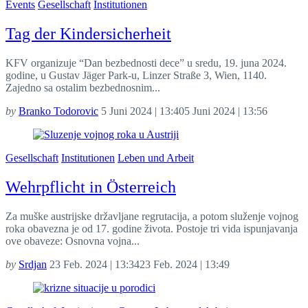
Events
Gesellschaft
Institutionen
Tag der Kindersicherheit
KFV organizuje “Dan bezbednosti dece” u sredu, 19. juna 2024.
godine, u Gustav Jäger Park-u, Linzer Straße 3, Wien, 1140.
Zajedno sa ostalim bezbednosnim...
by
Branko Todorovic
5 Juni 2024 | 13:40
5 Juni 2024 | 13:56
Gesellschaft
Institutionen
Leben und Arbeit
Wehrpflicht in Österreich
Za muške austrijske državljane regrutacija, a potom služenje vojnog
roka obavezna je od 17. godine života. Postoje tri vida ispunjavanja
ove obaveze: Osnovna vojna...
by
Srdjan
23 Feb. 2024 | 13:34
23 Feb. 2024 | 13:49