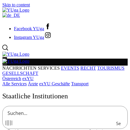
Skip to content
Facebook YUga
Instagram YUga
NACHRICHTEN
SERVICES
EVENTS
RECHT
TOURISMUS
GESELLSCHAFT
Österreich
exYU
Alle Services
Ärzte
exYU Geschäfte
Transport
Staatliche Institutionen
Se