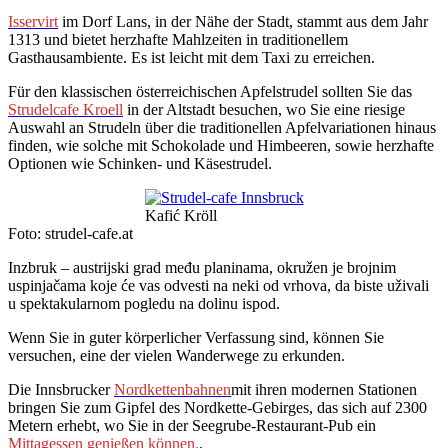
Isservirt
im Dorf Lans, in der Nähe der Stadt, stammt aus dem Jahr
1313 und bietet herzhafte Mahlzeiten in traditionellem
Gasthausambiente. Es ist leicht mit dem Taxi zu erreichen.
Für den klassischen österreichischen Apfelstrudel sollten Sie das
Strudelcafe Kroell
in der Altstadt besuchen, wo Sie eine riesige
Auswahl an Strudeln über die traditionellen Apfelvariationen hinaus
finden, wie solche mit Schokolade und Himbeeren, sowie herzhafte
Optionen wie Schinken- und Käsestrudel.
Kafić Kröll
Foto: strudel-cafe.at
Inzbruk – austrijski grad među planinama, okružen je brojnim
uspinjačama koje će vas odvesti na neki od vrhova, da biste uživali
u spektakularnom pogledu na dolinu ispod.
Wenn Sie in guter körperlicher Verfassung sind, können Sie
versuchen, eine der vielen Wanderwege zu erkunden.
Die Innsbrucker
Nordkettenbahnen
mit ihren modernen Stationen
bringen Sie zum Gipfel des Nordkette-Gebirges, das sich auf 2300
Metern erhebt, wo Sie in der Seegrube-Restaurant-Pub ein
Mittagessen genießen können.
.