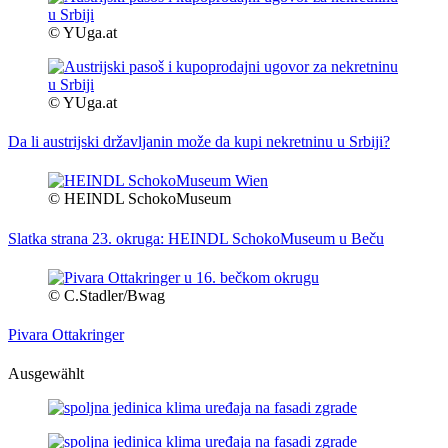
© YUga.at
© YUga.at
Da li austrijski državljanin može da kupi nekretninu u Srbiji?
© HEINDL SchokoMuseum
Slatka strana 23. okruga: HEINDL SchokoMuseum u Beču
© C.Stadler/Bwag
Pivara Ottakringer
Ausgewählt