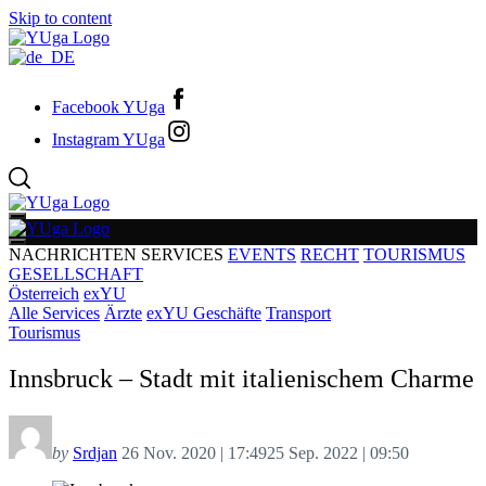
Skip to content
Facebook YUga
Instagram YUga
NACHRICHTEN
SERVICES
EVENTS
RECHT
TOURISMUS
GESELLSCHAFT
Österreich
exYU
Alle Services
Ärzte
exYU Geschäfte
Transport
Tourismus
Innsbruck – Stadt mit italienischem Charme
by
Srdjan
26 Nov. 2020 | 17:49
25 Sep. 2022 | 09:50