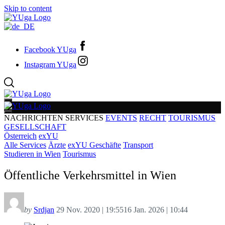
Skip to content
Facebook YUga
Instagram YUga
NACHRICHTEN
SERVICES
EVENTS
RECHT
TOURISMUS
GESELLSCHAFT
Österreich
exYU
Alle Services
Ärzte
exYU Geschäfte
Transport
Studieren in Wien
Tourismus
Öffentliche Verkehrsmittel in Wien
by
Srdjan
29 Nov. 2020 | 19:55
16 Jan. 2026 | 10:44