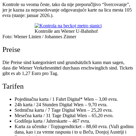
Kontrole su veoma česte, tako da nije preporučljivo “švercovanje”,
jer je kazna za neposedovanje odgovarajuće karte na licu mesta 105
evra (stanje: januar 2026.).
Kontrolle am Wiener U-Bahnhof
Foto: Wiener Linien / Johannes Zinner
Preise
Die Preise sind kategorisiert und grundsätzlich kann man sagen,
dass die Wiener Verkehrsmittel durchaus erschwinglich sind. Tickets
gibt es ab 1,27 Euro pro Tag.
Tarifen
Pojedinačna karta / 1 Fahrt Digital* Wien – 3,00 evra.
24h karta / 24 Stunden Digital Wien – 9,70 evra.
Sedmična karta / 7 Tage Digital Wien – 25,20 evra.
Mesečna karta / 31 Tage Digital Wien – 65,20 evro.
Godišnja karta / Jahreskarte – 467 evra.
Karta za učenike / Topjugendticket – 88,60 evra. (Važi godinu
dana, kao i za vreme raspusta i to u Beču, Donjoj Austriji i