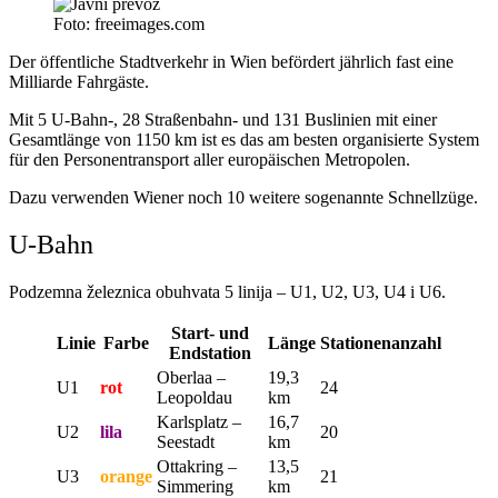
Foto: freeimages.com
Der öffentliche Stadtverkehr in Wien befördert jährlich fast eine
Milliarde Fahrgäste.
Mit 5 U-Bahn-, 28 Straßenbahn- und 131 Buslinien mit einer
Gesamtlänge von 1150 km ist es das am besten organisierte System
für den Personentransport aller europäischen Metropolen.
Dazu verwenden Wiener noch 10 weitere sogenannte Schnellzüge.
U-Bahn
Podzemna železnica obuhvata 5 linija – U1, U2, U3, U4 i U6.
Start- und
Linie
Farbe
Länge
Stationenanzahl
Endstation
Oberlaa –
19,3
U1
rot
24
Leopoldau
km
Karlsplatz –
16,7
U2
lila
20
Seestadt
km
Ottakring –
13,5
U3
orange
21
Simmering
km