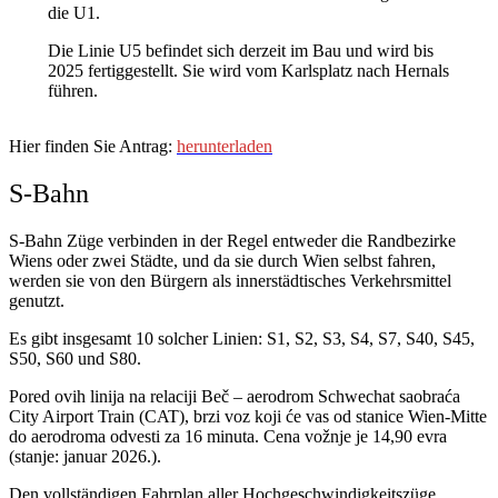
die U1.
Die Linie U5 befindet sich derzeit im Bau und wird bis
2025 fertiggestellt. Sie wird vom Karlsplatz nach Hernals
führen.
Hier finden Sie Antrag:
herunterladen
S-Bahn
S-Bahn Züge verbinden in der Regel entweder die Randbezirke
Wiens oder zwei Städte, und da sie durch Wien selbst fahren,
werden sie von den Bürgern als innerstädtisches Verkehrsmittel
genutzt.
Es gibt insgesamt 10 solcher Linien: S1, S2, S3, S4, S7, S40, S45,
S50, S60 und S80.
Pored ovih linija na relaciji Beč – aerodrom Schwechat saobraća
City Airport Train (CAT), brzi voz koji će vas od stanice Wien-Mitte
do aerodroma odvesti za 16 minuta. Cena vožnje je 14,90 evra
(stanje: januar 2026.).
Den vollständigen Fahrplan aller Hochgeschwindigkeitszüge