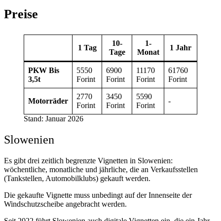
Preise
10-
1-
1 Tag
1 Jahr
Tage
Monat
PKW Bis
5550
6900
11170
61760
3,5t
Forint
Forint
Forint
Forint
2770
3450
5590
Motorräder
-
Forint
Forint
Forint
Stand: Januar 2026
Slowenien
Es gibt drei zeitlich begrenzte Vignetten in Slowenien:
wöchentliche, monatliche und jährliche, die an Verkaufsstellen
(Tankstellen, Automobilklubs) gekauft werden.
Die gekaufte Vignette muss unbedingt auf der Innenseite der
Windschutzscheibe angebracht werden.
Seit 2022 führt Slowenien auch digitale Vignetten ein, die ein Jahr