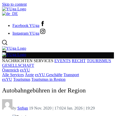
Skip to content
Facebook YUga
Instagram YUga
NACHRICHTEN
SERVICES
EVENTS
RECHT
TOURISMUS
GESELLSCHAFT
Österreich
exYU
Alle Services
Ärzte
exYU Geschäfte
Transport
exYU
Tourismus
Tourismus in Region
Autobahngebühren in der Region
by
Srdjan
19 Nov. 2020 | 17:02
4 Jan. 2026 | 19:29