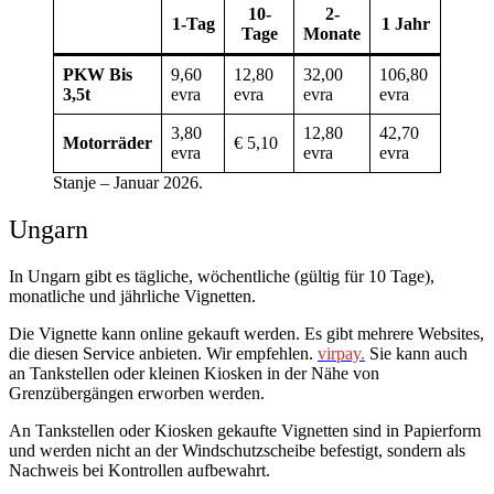
10-
2-
1-Tag
1 Jahr
Tage
Monate
PKW Bis
9,60
12,80
32,00
106,80
3,5t
evra
evra
evra
evra
3,80
12,80
42,70
Motorräder
€ 5,10
evra
evra
evra
Stanje – Januar 2026.
Ungarn
In Ungarn gibt es tägliche, wöchentliche (gültig für 10 Tage),
monatliche und jährliche Vignetten.
Die Vignette kann online gekauft werden. Es gibt mehrere Websites,
die diesen Service anbieten. Wir empfehlen.
virpay.
Sie kann auch
an Tankstellen oder kleinen Kiosken in der Nähe von
Grenzübergängen erworben werden.
An Tankstellen oder Kiosken gekaufte Vignetten sind in Papierform
und werden nicht an der Windschutzscheibe befestigt, sondern als
Nachweis bei Kontrollen aufbewahrt.