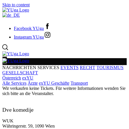
Skip to content
Facebook YUga
Instagram YUga
NACHRICHTEN
SERVICES
EVENTS
RECHT
TOURISMUS
GESELLSCHAFT
Österreich
exYU
Alle Services
Ärzte
exYU Geschäfte
Transport
Wir verkaufen keine Tickets. Für weitere Informationen wenden Sie
sich bitte an die Veranstalter.
Dve komedije
WUK
Währingerstr. 59, 1090 Wien