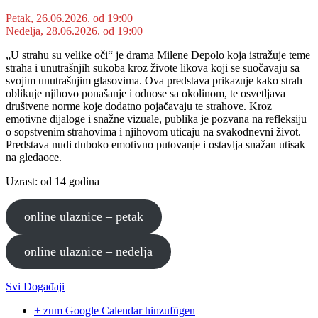
Petak, 26.06.2026. od 19:00
Nedelja, 28.06.2026. od 19:00
„U strahu su velike oči“ je drama Milene Depolo koja istražuje teme
straha i unutrašnjih sukoba kroz živote likova koji se suočavaju sa
svojim unutrašnjim glasovima. Ova predstava prikazuje kako strah
oblikuje njihovo ponašanje i odnose sa okolinom, te osvetljava
društvene norme koje dodatno pojačavaju te strahove. Kroz
emotivne dijaloge i snažne vizuale, publika je pozvana na refleksiju
o sopstvenim strahovima i njihovom uticaju na svakodnevni život.
Predstava nudi duboko emotivno putovanje i ostavlja snažan utisak
na gledaoce.
Uzrast: od 14 godina
online ulaznice – petak
online ulaznice – nedelja
Svi Događaji
+ zum Google Calendar hinzufügen