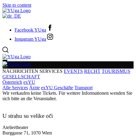
Skip to content
Facebook YUga
Instagram YUga
NACHRICHTEN
SERVICES
EVENTS
RECHT
TOURISMUS
GESELLSCHAFT
Österreich
exYU
Alle Services
Ärzte
exYU Geschäfte
Transport
Wir verkaufen keine Tickets. Für weitere Informationen wenden Sie
sich bitte an die Veranstalter.
U strahu su velike oči
Ateliertheater
Burggasse 71, 1070 Wien