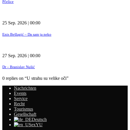
Pčelice
25 Sep. 2026 | 00:00
Enis Bešlagić – Da sam ja neko
27 Sep. 2026 | 00:00
Dr – Branislav Nušić
0 replies on “U strahu su velike oči”
Nachrichten
Events
Service
Recht
Tourismus
Gesellschaft
Deutsch
exYU