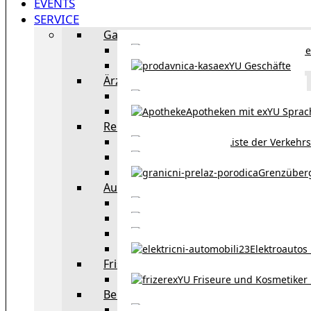
EVENTS
SERVICE
Gastronomie
exYU Gastronomie in Wi
exYU Geschäfte
Ärzte
exYU Ärzte in Wien
Apotheken mit exYU Spra
Reisen
Liste der Verkehr
Taxi in Wien
Grenzüber
Auto
exYU Automechanike
Autohändler und 
Autokauf in Ö
Elektroautos 
Friseure und Kosmetiker
exYU Friseure und Kosmetiker
Bereitschaftsdienste in Wien
Wo kann man sonnt