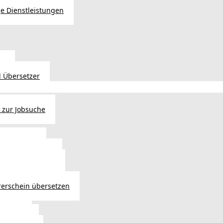
e Dienstleistungen
en
 Übersetzer
 zur Jobsuche
bewilligung
 - Verlängerung
ng in Österreich
atsbürgerschaft
rerschein übersetzen
in Wien
ersetzer