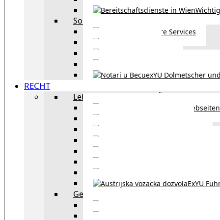
Wichtig
Sonstiges
Weitere Services
Kultur
exYU Sport
exYU Anwälte in Wi
exYU Dolmetscher und
RECHT
Leben und Arbeiten in Österreich
Webseiten
Wohnbeihilfe
Aufenthaltstitel
Aufenthalts
Visum
Pensionsversicheru
Österreichische Sta
ExYU Füh
Gesetz und Recht in Wien
exYU Anwälte 
exYU Dolmetscher und Üb