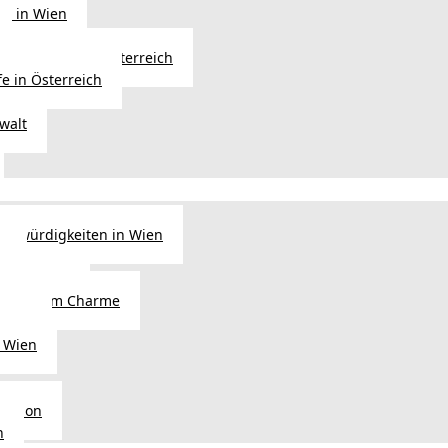
ng in Wien
Erbfolge in Österreich
fe in Österreich
walt
nswürdigkeiten in Wien
n
tel in Wien
alienischem Charme
licht
 Wien
Region
n