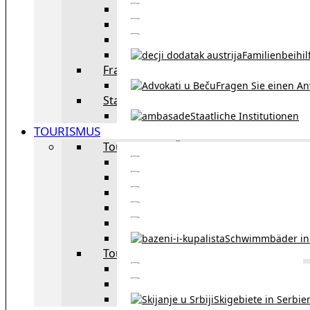
Eheschließu
Scheidung in Österreich
Familienbeihil
Fragen Sie den Anwalt
Fragen Sie einen An
Staatliche Institutionen
Staatliche Institutionen
TOURISMUS
Tourismus in Österreich
Sehe
Tourismus in Wie
Öffentliche Verkehrsmit
Innsbruck – Stadt mit it
Winterausrüstungspf
Schwimmbäder in
Tourismus in Region
Liste der Grenzübergänge
Autobahngebühren in der 
Skigebiete in Serbie