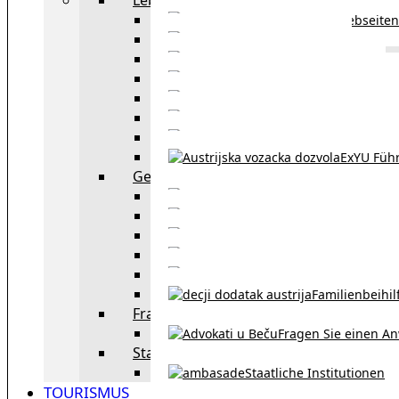
Webseiten
Wohnbeihilfe
Aufenthaltstitel
Aufenthalts
Visum
Pensionsversicheru
Österreichische Sta
ExYU Füh
Gesetz und Recht in Wien
exYU Anwälte 
exYU Dolmetscher und Üb
Eheschließu
Scheidung in Österreich
Familienbeihil
Fragen Sie den Anwalt
Fragen Sie einen An
Staatliche Institutionen
Staatliche Institutionen
TOURISMUS