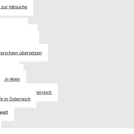
 zur Jobsuche
bewilligung
 - Verlängerung
ng in Österreich
atsbürgerschaft
rerschein übersetzen
in Wien
ersetzer
ng in Wien
Erbfolge in Österreich
fe in Österreich
walt