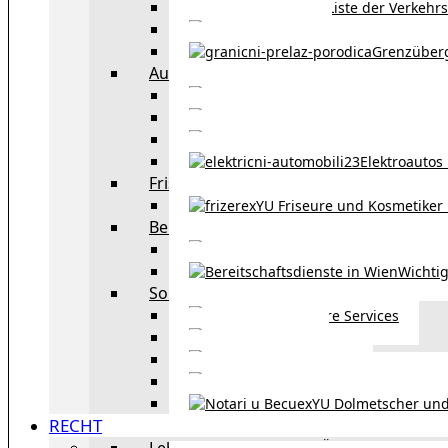
Liste der Verkehr
Taxi in Wien
Grenzüber
Auto
exYU Automechanike
Autohändler und 
Autokauf in Ö
Elektroautos 
Friseure und Kosmetiker
exYU Friseure und Kosmetiker
Bereitschaftsdienste in Wien
Wo kann man sonnt
Wichtig
Sonstiges
Weitere Services
Kultur
exYU Sport
exYU Anwälte in Wi
exYU Dolmetscher und
RECHT
Leben und Arbeiten in Österreich