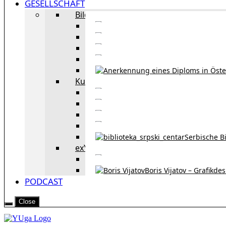
GESELLSCHAFT
Bildung
Deutschkurse in 
Portale zum
Studieren in Wien
Serb
Kultur
Bekannte Personen und 
Erzählun
Erzählungen aus 
Re
Serbische B
exYU Leute in Wien
Sprachlerns
Boris Vijatov – Grafikde
PODCAST
Close