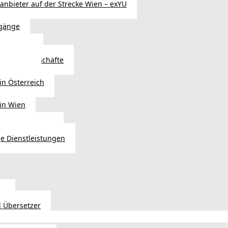
sanbieter auf der Strecke Wien – exYU
gänge
r in Wien
Autoteilegeschäfte
sterreich
in Österreich
 in Wien
ags einkaufen?
e Dienstleistungen
en
 Übersetzer