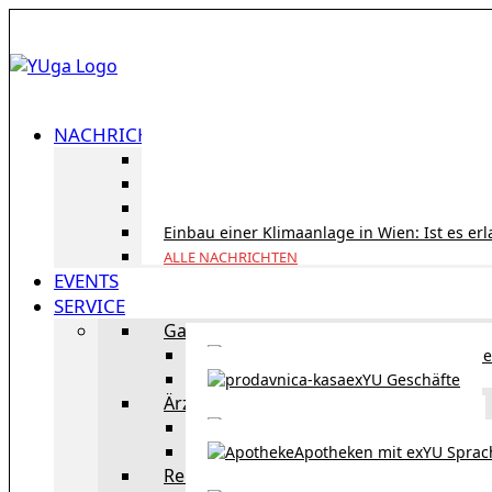
NACHRICHTEN
ID Austria Servicetour 2026: Erledigen Sie al
Korridorpension in Österreich: Lohnt sie sic
Gesundheitsversorgung in Österreich für To
Einbau einer Klimaanlage in Wien: Ist es er
ALLE NACHRICHTEN
EVENTS
SERVICE
Gastronomie
exYU Gastronomie in Wi
exYU Geschäfte
Ärzte
exYU Ärzte in Wien
Apotheken mit exYU Spra
Reisen