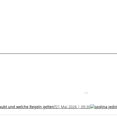
les ohne Termin und verlängern Sie Ihr Zertifikat rechtzeitig!
5 Juli
h und wer kann sie erhalten?
28 Juni 2026 | 09:32
uristen aus Serbien: Ein Leitfaden für das RFZO Formular
7 Juni 20
laubt und welche Regeln gelten?
21 Mai 2026 | 09:30