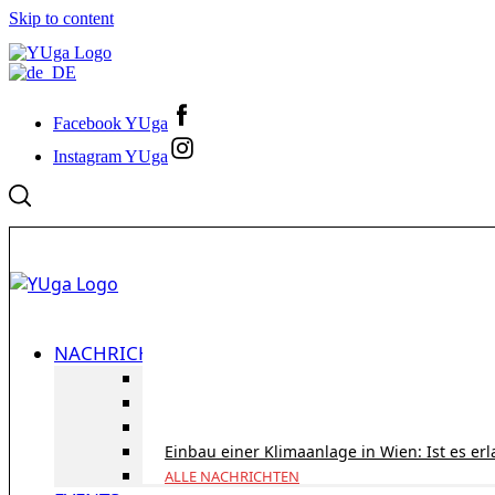
Skip to content
Facebook YUga
Instagram YUga
NACHRICHTEN
ID Austria Servicetour 2026: Erledigen Sie al
Korridorpension in Österreich: Lohnt sie sic
Gesundheitsversorgung in Österreich für To
Einbau einer Klimaanlage in Wien: Ist es er
ALLE NACHRICHTEN