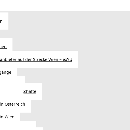
en
chen
sanbieter auf der Strecke Wien – exYU
gänge
r in Wien
Autoteilegeschäfte
sterreich
in Österreich
 in Wien
ags einkaufen?