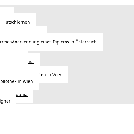
Wien
 Deutschlernen
ische Sprachschulen
Anerkennung eines Diploms in Österreich
ihre Werke
gen aus Diaspora
der Heimat
ligionsgemeinschaften in Wien
ibliothek in Wien
tudio Vedunia
signer