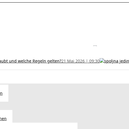
les ohne Termin und verlängern Sie Ihr Zertifikat rechtzeitig!
5 Juli
h und wer kann sie erhalten?
28 Juni 2026 | 09:32
uristen aus Serbien: Ein Leitfaden für das RFZO Formular
7 Juni 20
laubt und welche Regeln gelten?
21 Mai 2026 | 09:30
en
chen