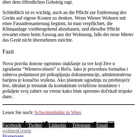
über dem öffentlichen Gehsteig ragt.
Schließlich ist es wichtig, auch an die Pflicht zur Entfernung des
Geräts auf eigene Kosten zu denken. Wenn Wiener Wohnen mit
einer Fassadensanierung beginnt, ist man verpflichtet, die
Klimaanlage vorübergehend abzubauen, und dieselbe Pflicht
erwartet einen beim Auszug aus der Wohnung, falls der neue Mieter
das Gerät nicht übernehmen möchte.
Fazit
Nova pravila donose ogromno olakšanje za sve koji žive u
zgradama “Wienerwohnen” u Beču. Iako je procedura formalna i
zahteva pedantnost pri prikupljanju dokumentacije, administrativna
barijera je konačno srušena. Ako planirate ugradnju za predstojeće
leto, idealan je trenutak da kontaktirate ovlašćene instalatere i
pošaljete svoj zahtev na vreme kako biste spremno dočekali tropske
dane.
Lesen Sie noch:
Schwimmbäder in Wien
Facebook
Twitter
Linkedin
Telegram
Email
wohnen
Gesetz
Homepage