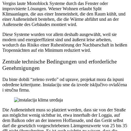
Vergiss laute Monoblock Systeme durch das Fenster oder
improvisierte Lösungen. Wiener Wohnen erlaubt Split
Klimaanlagen, die aus einer Inneneinheit, die den Raum kühlt, und
einer Außeneinheit bestehen, die die Wärme abführt und an der
Außenseite des Gebäudes montiert wird.
Diese Systeme wurden vor allem deshalb ausgewählt, weil sie
modern und energieeffizient sind und äußerst leise arbeiten,
wodurch das Risiko einer Ruhestörung der Nachbarschaft in heißen
Tropennächten auf ein Minimum reduziert wird.
Zentrale technische Bedingungen und erforderliche
Genehmigungen
Da biste dobili “zeleno svetlo” od uprave, projekat mora da ispuni
određene kriterijume. Instalaciju sme da izvede isključivo ovlašćena
i stručna firma.
Die Außeneinheit muss so platziert werden, dass sie von der Straße
aus möglichst wenig sichtbar ist, etwa innerhalb der Loggia, auf
dem Balkon oder an der inneren Hoffassade, und das Gerät selbst
darf die gesetzlich vorgeschriebenen Lärmgrenzwerte von 25 bis 35
dB nicht überschreiten. Es ist auch wichtig zu wissen, dass die