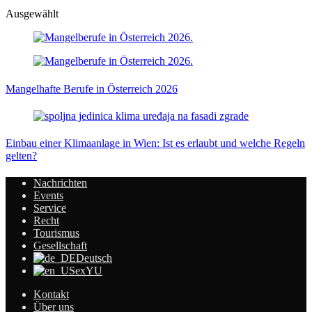
Ausgewählt
Mangelhafte Berufe in Österreich 2026
Einbau einer Klimaanlage in Wien: Ist es erlaubt und welche Regeln
gelten?
Nachrichten
Events
Service
Recht
Tourismus
Gesellschaft
Deutsch
exYU
Kontakt
Über uns