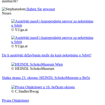
ausmacht?
Haben Sie gewusst
Neues
© YUga.at
© YUga.at
Da li austrijski državljanin može da kupi nekretninu u Srbiji?
© HEINDL SchokoMuseum
Slatka strana 23. okruga: HEINDL SchokoMuseum u Beču
© C.Stadler/Bwag
Pivara Ottakringer