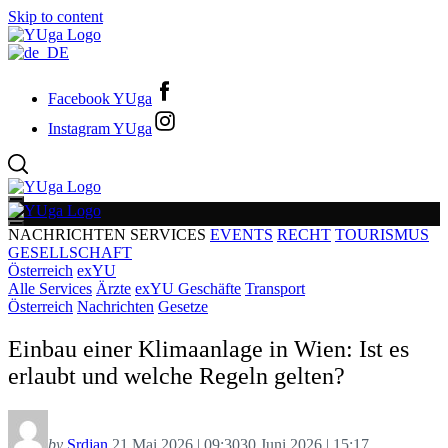
Skip to content
Facebook YUga
Instagram YUga
NACHRICHTEN
SERVICES
EVENTS
RECHT
TOURISMUS
GESELLSCHAFT
Österreich
exYU
Alle Services
Ärzte
exYU Geschäfte
Transport
Österreich
Nachrichten
Gesetze
Einbau einer Klimaanlage in Wien: Ist es
erlaubt und welche Regeln gelten?
by
Srdjan
21 Mai 2026 | 09:30
30 Juni 2026 | 15:17