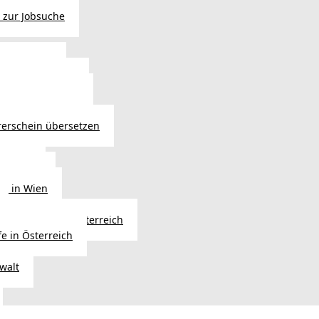
 zur Jobsuche
bewilligung
 - Verlängerung
ng in Österreich
atsbürgerschaft
rerschein übersetzen
in Wien
ersetzer
ng in Wien
Erbfolge in Österreich
fe in Österreich
walt