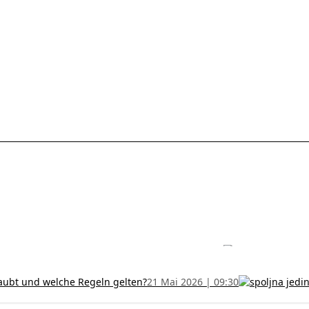
les ohne Termin und verlängern Sie Ihr Zertifikat rechtzeitig!
5 Juli
h und wer kann sie erhalten?
28 Juni 2026 | 09:32
uristen aus Serbien: Ein Leitfaden für das RFZO Formular
7 Juni 20
laubt und welche Regeln gelten?
21 Mai 2026 | 09:30