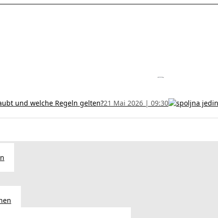
les ohne Termin und verlängern Sie Ihr Zertifikat rechtzeitig!
5 Juli
h und wer kann sie erhalten?
28 Juni 2026 | 09:32
uristen aus Serbien: Ein Leitfaden für das RFZO Formular
7 Juni 20
laubt und welche Regeln gelten?
21 Mai 2026 | 09:30
en
chen