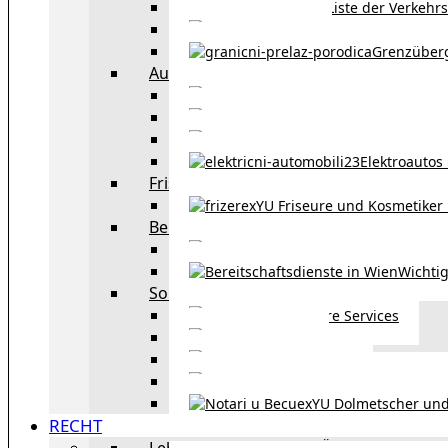
Liste der Verkehr
Taxi in Wien
Grenzüber
Auto
exYU Automechanike
Autohändler und 
Autokauf in Ö
Elektroautos 
Friseure und Kosmetiker
exYU Friseure und Kosmetiker
Bereitschaftsdienste in Wien
Wo kann man sonnt
Wichtig
Sonstiges
Weitere Services
Kultur
exYU Sport
exYU Anwälte in Wi
exYU Dolmetscher und
RECHT
Leben und Arbeiten in Österreich