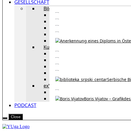
GESELLSCHAFT
Bildung
Deutschkurse in 
Portale zum
Studieren in Wien
Serb
Kultur
Bekannte Personen und 
Erzählun
Erzählungen aus 
Re
Serbische B
exYU Leute in Wien
Sprachlerns
Boris Vijatov – Grafikde
PODCAST
Close