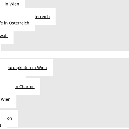
ng in Wien
Erbfolge in Österreich
fe in Österreich
walt
nswürdigkeiten in Wien
n
tel in Wien
alienischem Charme
licht
 Wien
Region
n