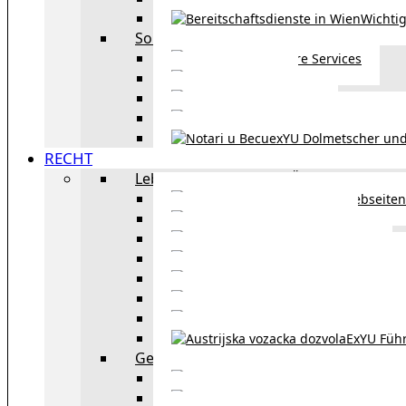
Wichtig
Sonstiges
Weitere Services
Kultur
exYU Sport
exYU Anwälte in Wi
exYU Dolmetscher und
RECHT
Leben und Arbeiten in Österreich
Webseiten
Wohnbeihilfe
Aufenthaltstitel
Aufenthalts
Visum
Pensionsversicheru
Österreichische Sta
ExYU Füh
Gesetz und Recht in Wien
exYU Anwälte 
exYU Dolmetscher und Üb