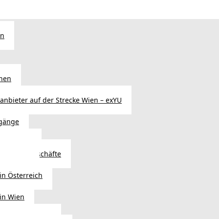
en
chen
sanbieter auf der Strecke Wien – exYU
gänge
r in Wien
Autoteilegeschäfte
sterreich
in Österreich
 in Wien
ags einkaufen?