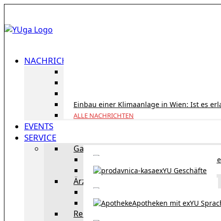
NACHRICHTEN
ID Austria Servicetour 2026: Erledigen Sie al
Korridorpension in Österreich: Lohnt sie sic
Gesundheitsversorgung in Österreich für To
Einbau einer Klimaanlage in Wien: Ist es er
ALLE NACHRICHTEN
EVENTS
SERVICE
Gastronomie
exYU Gastronomie in Wi
exYU Geschäfte
Ärzte
exYU Ärzte in Wien
Apotheken mit exYU Spra
Reisen