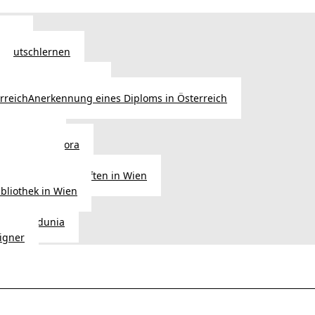
Wien
 Deutschlernen
ische Sprachschulen
Anerkennung eines Diploms in Österreich
ihre Werke
gen aus Diaspora
der Heimat
ligionsgemeinschaften in Wien
ibliothek in Wien
tudio Vedunia
signer