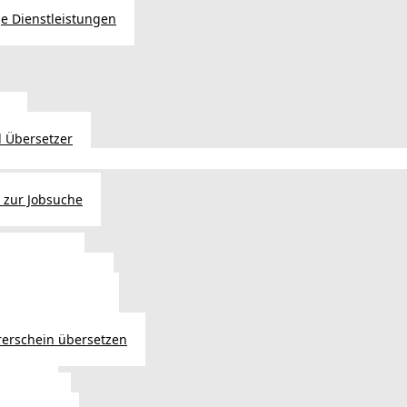
e Dienstleistungen
en
 Übersetzer
 zur Jobsuche
bewilligung
 - Verlängerung
ng in Österreich
atsbürgerschaft
rerschein übersetzen
in Wien
ersetzer