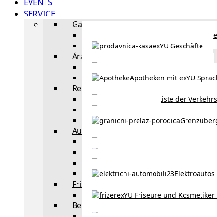
EVENTS
SERVICE
Gastronomie
exYU Gastronomie in Wi
exYU Geschäfte
Ärzte
exYU Ärzte in Wien
Apotheken mit exYU Spra
Reisen
Liste der Verkehr
Taxi in Wien
Grenzüber
Auto
exYU Automechanike
Autohändler und 
Autokauf in Ö
Elektroautos 
Friseure und Kosmetiker
exYU Friseure und Kosmetiker
Bereitschaftsdienste in Wien
Wo kann man sonnt