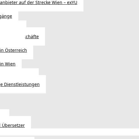
sanbieter auf der Strecke Wien – exYU
gänge
r in Wien
Autoteilegeschäfte
sterreich
in Österreich
 in Wien
ags einkaufen?
e Dienstleistungen
en
 Übersetzer