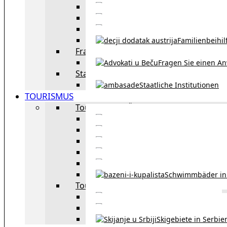
Eheschließu
Scheidung in Österreich
Familienbeihil
Fragen Sie den Anwalt
Fragen Sie einen An
Staatliche Institutionen
Staatliche Institutionen
TOURISMUS
Tourismus in Österreich
Sehe
Tourismus in Wie
Öffentliche Verkehrsmit
Innsbruck – Stadt mit it
Winterausrüstungspf
Schwimmbäder in
Tourismus in Region
Liste der Grenzübergänge
Autobahngebühren in der 
Skigebiete in Serbie