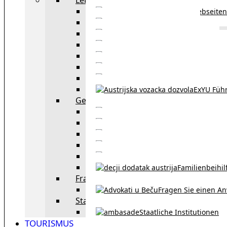
Webseiten
Wohnbeihilfe
Aufenthaltstitel
Aufenthalts
Visum
Pensionsversicheru
Österreichische Sta
ExYU Füh
Gesetz und Recht in Wien
exYU Anwälte 
exYU Dolmetscher und Üb
Eheschließu
Scheidung in Österreich
Familienbeihil
Fragen Sie den Anwalt
Fragen Sie einen An
Staatliche Institutionen
Staatliche Institutionen
TOURISMUS