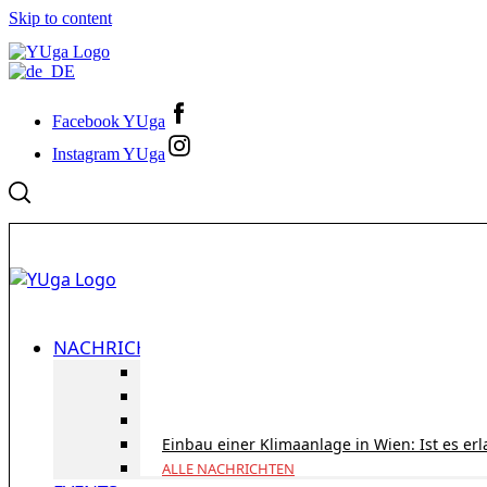
Skip to content
Facebook YUga
Instagram YUga
NACHRICHTEN
ID Austria Servicetour 2026: Erledigen Sie al
Korridorpension in Österreich: Lohnt sie sic
Gesundheitsversorgung in Österreich für To
Einbau einer Klimaanlage in Wien: Ist es er
ALLE NACHRICHTEN