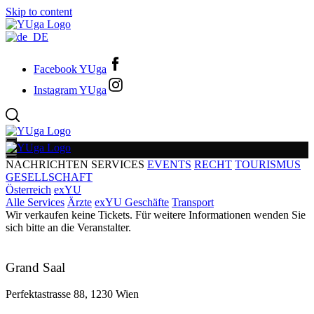
Skip to content
Facebook YUga
Instagram YUga
NACHRICHTEN
SERVICES
EVENTS
RECHT
TOURISMUS
GESELLSCHAFT
Österreich
exYU
Alle Services
Ärzte
exYU Geschäfte
Transport
Wir verkaufen keine Tickets. Für weitere Informationen wenden Sie
sich bitte an die Veranstalter.
Grand Saal
Perfektastrasse 88, 1230 Wien