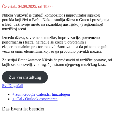
Četvrtak, 04.09.2025. od 19:00.
Nikola Vuković je trubač, kompozitor i improvizator srpskog
porekla koji živi u Beču. Nakon studija džeza u Gracu i preseljenja
u Beč, traži svoje mesto na raznolikoj austrijskoj (i regionalnoj)
muzičkoj sceni.
Između džeza, savremene muzike, improvizacije, povremeno
performansa i teatra, najradije se kreće u otvorenim i
eksperimentalnim prostorima ovih žanrova — a da pri tom ne gubi
vezu sa onim elementima koji su ga prvobitno privukli muzici.
Za serijal
Brennkammer
Nikola će predstaviti tri različite postave, od
kojih svaka osvetljava drugačiju stranu njegovog muzičkog izraza.
Zur veranstaltung
Svi Događaji
+ zum Google Calendar hinzufügen
+ iCal / Outlook exportieren
Das Event ist beendet