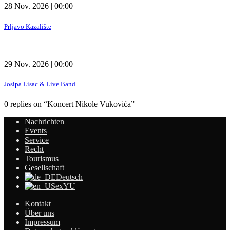
28 Nov. 2026 | 00:00
Prljavo Kazalište
29 Nov. 2026 | 00:00
Josipa Lisac & Live Band
0 replies on “Koncert Nikole Vukovića”
Nachrichten
Events
Service
Recht
Tourismus
Gesellschaft
Deutsch
exYU
Kontakt
Über uns
Impressum