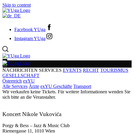
Skip to content
Facebook YUga
Instagram YUga
NACHRICHTEN
SERVICES
EVENTS
RECHT
TOURISMUS
GESELLSCHAFT
Österreich
exYU
Alle Services
Ärzte
exYU Geschäfte
Transport
Wir verkaufen keine Tickets. Für weitere Informationen wenden Sie
sich bitte an die Veranstalter.
Koncert Nikole Vukovića
Porgy & Bess – Jazz & Music Club
Riemergasse 11, 1010 Wien