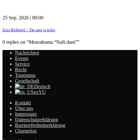
25 Sep. 2026 | 00:00
Enis Bešlagić – Da sam ja neko
0 replies on “Monodrama “Naši dani””
Nachrichten
Events
Service
Recht
Tourismus
Gesellschaft
Deutsch
exYU
Kontakt
Über uns
Impressum
Datenschutzerklärung
Barrierefreiheitserklärung
Changelog