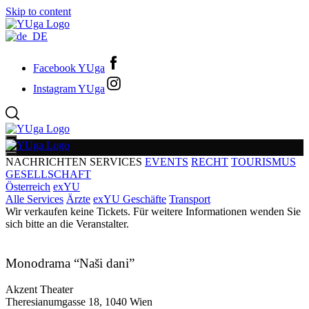
Skip to content
Facebook YUga
Instagram YUga
NACHRICHTEN
SERVICES
EVENTS
RECHT
TOURISMUS
GESELLSCHAFT
Österreich
exYU
Alle Services
Ärzte
exYU Geschäfte
Transport
Wir verkaufen keine Tickets. Für weitere Informationen wenden Sie
sich bitte an die Veranstalter.
Monodrama “Naši dani”
Akzent Theater
Theresianumgasse 18, 1040 Wien