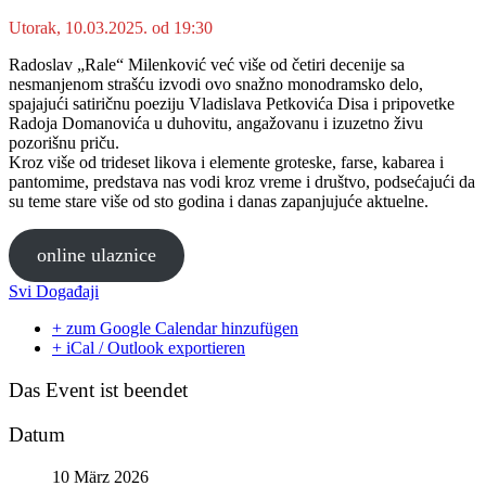
Utorak, 10.03.2025. od 19:30
Radoslav „Rale“ Milenković već više od četiri decenije sa
nesmanjenom strašću izvodi ovo snažno monodramsko delo,
spajajući satiričnu poeziju Vladislava Petkovića Disa i pripovetke
Radoja Domanovića u duhovitu, angažovanu i izuzetno živu
pozorišnu priču.
Kroz više od trideset likova i elemente groteske, farse, kabarea i
pantomime, predstava nas vodi kroz vreme i društvo, podsećajući da
su teme stare više od sto godina i danas zapanjujuće aktuelne.
online ulaznice
Svi Događaji
+ zum Google Calendar hinzufügen
+ iCal / Outlook exportieren
Das Event ist beendet
Datum
10 März 2026