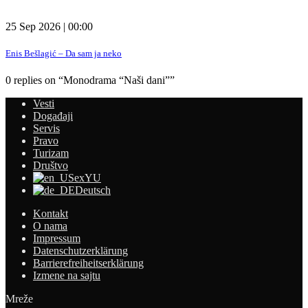
25 Sep 2026 | 00:00
Enis Bešlagić – Da sam ja neko
0 replies on “Monodrama “Naši dani””
Vesti
Događaji
Servis
Pravo
Turizam
Društvo
exYU
Deutsch
Kontakt
O nama
Impressum
Datenschutzerklärung
Barrierefreiheitserklärung
Izmene na sajtu
Mreže