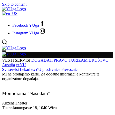
Skip to content
Facebook YUga
Instagram YUga
VESTI
SERVISI
DOGAĐAJI
PRAVO
TURIZAM
DRUŠTVO
Austrija
exYU
Svi servisi
Lekari
exYU prodavnice
Prevoznici
Mi ne prodajemo karte. Za dodatne informacije kontaktirajte
organizatore događaja.
Monodrama “Naši dani”
Akzent Theater
Theresianumgasse 18, 1040 Wien