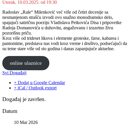
Utorak, 10.03.2025. od 19:30
Radoslav „Rale“ Milenković već više od četiri decenije sa
nesmanjenom strašću izvodi ovo snažno monodramsko delo,
spajajući satiričnu poeziju Vladislava Petkovića Disa i pripovetke
Radoja Domanovića u duhovitu, angažovanu i izuzetno živu
pozorišnu priču.
Kroz više od trideset likova i elemente groteske, farse, kabarea i
pantomime, predstava nas vodi kroz vreme i društvo, podsećajući da
su teme stare više od sto godina i danas zapanjujuće aktuelne.
online ulaznice
Svi Događaji
+ Dodaj u Google Calendar
+ iCal / Outlook export
Događaj je završen.
Datum
10 Mar 2026