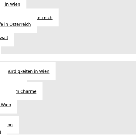
ng in Wien
Erbfolge in Österreich
fe in Österreich
walt
nswürdigkeiten in Wien
n
tel in Wien
alienischem Charme
licht
 Wien
Region
n