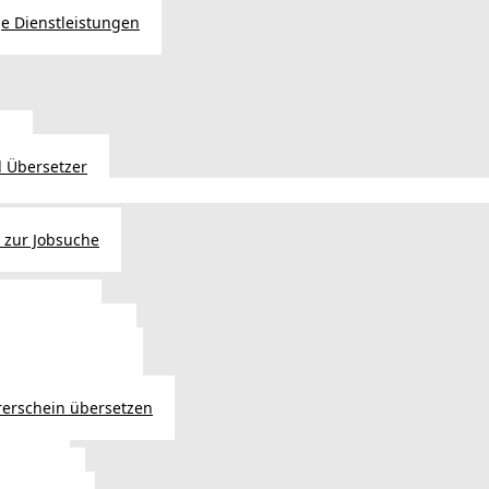
e Dienstleistungen
en
 Übersetzer
 zur Jobsuche
bewilligung
 - Verlängerung
ng in Österreich
atsbürgerschaft
rerschein übersetzen
in Wien
ersetzer