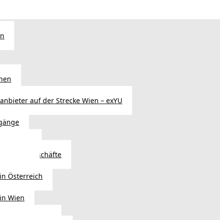
en
chen
sanbieter auf der Strecke Wien – exYU
gänge
r in Wien
Autoteilegeschäfte
sterreich
in Österreich
 in Wien
ags einkaufen?