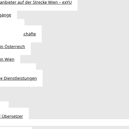
sanbieter auf der Strecke Wien – exYU
gänge
r in Wien
Autoteilegeschäfte
sterreich
in Österreich
 in Wien
ags einkaufen?
e Dienstleistungen
en
 Übersetzer