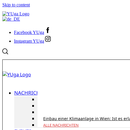
Skip to content
Facebook YUga
Instagram YUga
NACHRICHTEN
ID Austria Servicetour 2026: Erledigen Sie al
Korridorpension in Österreich: Lohnt sie sic
Gesundheitsversorgung in Österreich für To
Einbau einer Klimaanlage in Wien: Ist es er
ALLE NACHRICHTEN