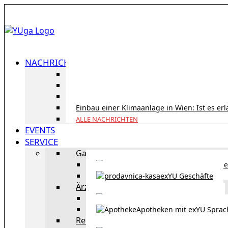
NACHRICHTEN
ID Austria Servicetour 2026: Erledigen Sie al
Korridorpension in Österreich: Lohnt sie sic
Gesundheitsversorgung in Österreich für To
Einbau einer Klimaanlage in Wien: Ist es er
ALLE NACHRICHTEN
EVENTS
SERVICE
Gastronomie
exYU Gastronomie in Wi
exYU Geschäfte
Ärzte
exYU Ärzte in Wien
Apotheken mit exYU Spra
Reisen