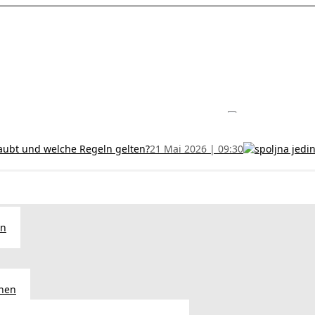
les ohne Termin und verlängern Sie Ihr Zertifikat rechtzeitig!
5 Juli
h und wer kann sie erhalten?
28 Juni 2026 | 09:32
uristen aus Serbien: Ein Leitfaden für das RFZO Formular
7 Juni 20
laubt und welche Regeln gelten?
21 Mai 2026 | 09:30
en
chen