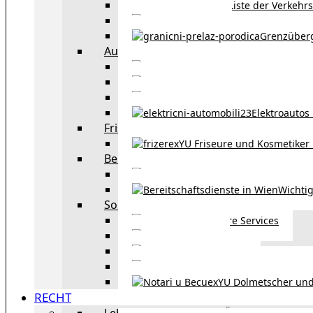
Liste der Verkehr
Taxi in Wien
Grenzüber
Auto
exYU Automechanike
Autohändler und 
Autokauf in Ö
Elektroautos 
Friseure und Kosmetiker
exYU Friseure und Kosmetiker
Bereitschaftsdienste in Wien
Wo kann man sonnt
Wichtig
Sonstiges
Weitere Services
Kultur
exYU Sport
exYU Anwälte in Wi
exYU Dolmetscher und
RECHT
Leben und Arbeiten in Österreich