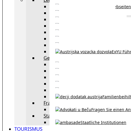
Webseiten
Wohnbeihilfe
Aufenthaltstitel
Aufenthalts
Visum
Pensionsversicheru
Österreichische Sta
ExYU Füh
Gesetz und Recht in Wien
exYU Anwälte 
exYU Dolmetscher und Üb
Eheschließu
Scheidung in Österreich
Familienbeihil
Fragen Sie den Anwalt
Fragen Sie einen An
Staatliche Institutionen
Staatliche Institutionen
TOURISMUS