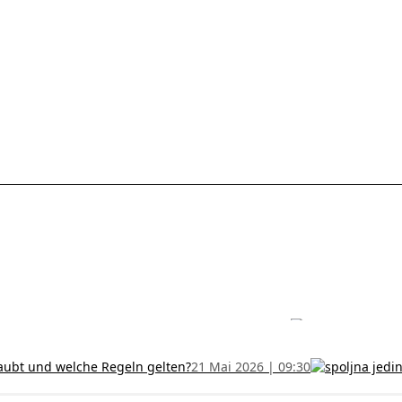
les ohne Termin und verlängern Sie Ihr Zertifikat rechtzeitig!
5 Juli
h und wer kann sie erhalten?
28 Juni 2026 | 09:32
uristen aus Serbien: Ein Leitfaden für das RFZO Formular
7 Juni 20
laubt und welche Regeln gelten?
21 Mai 2026 | 09:30