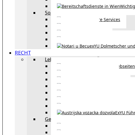
Wichtig
Sonstiges
Weitere Services
Kultur
exYU Sport
exYU Anwälte in Wi
exYU Dolmetscher und
RECHT
Leben und Arbeiten in Österreich
Webseiten
Wohnbeihilfe
Aufenthaltstitel
Aufenthalts
Visum
Pensionsversicheru
Österreichische Sta
ExYU Füh
Gesetz und Recht in Wien
exYU Anwälte 
exYU Dolmetscher und Üb