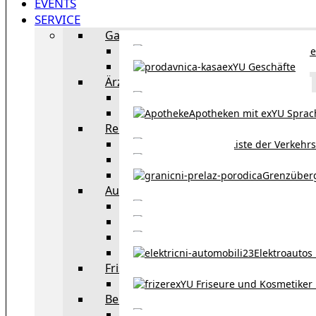
EVENTS
SERVICE
Gastronomie
exYU Gastronomie in Wi
exYU Geschäfte
Ärzte
exYU Ärzte in Wien
Apotheken mit exYU Spra
Reisen
Liste der Verkehr
Taxi in Wien
Grenzüber
Auto
exYU Automechanike
Autohändler und 
Autokauf in Ö
Elektroautos 
Friseure und Kosmetiker
exYU Friseure und Kosmetiker
Bereitschaftsdienste in Wien
Wo kann man sonnt