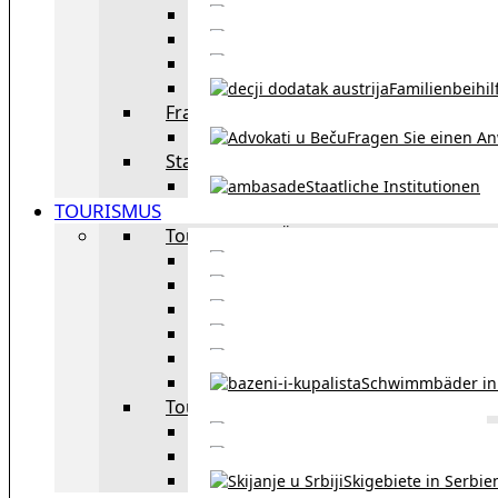
Eheschließu
Scheidung in Österreich
Familienbeihil
Fragen Sie den Anwalt
Fragen Sie einen An
Staatliche Institutionen
Staatliche Institutionen
TOURISMUS
Tourismus in Österreich
Sehe
Tourismus in Wie
Öffentliche Verkehrsmit
Innsbruck – Stadt mit it
Winterausrüstungspf
Schwimmbäder in
Tourismus in Region
Liste der Grenzübergänge
Autobahngebühren in der 
Skigebiete in Serbie