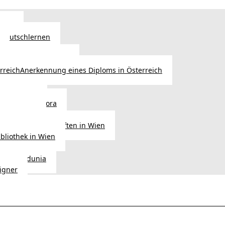
Wien
 Deutschlernen
ische Sprachschulen
Anerkennung eines Diploms in Österreich
ihre Werke
gen aus Diaspora
der Heimat
ligionsgemeinschaften in Wien
ibliothek in Wien
tudio Vedunia
signer