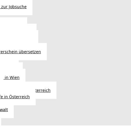
 zur Jobsuche
bewilligung
 - Verlängerung
ng in Österreich
atsbürgerschaft
rerschein übersetzen
in Wien
ersetzer
ng in Wien
Erbfolge in Österreich
fe in Österreich
walt