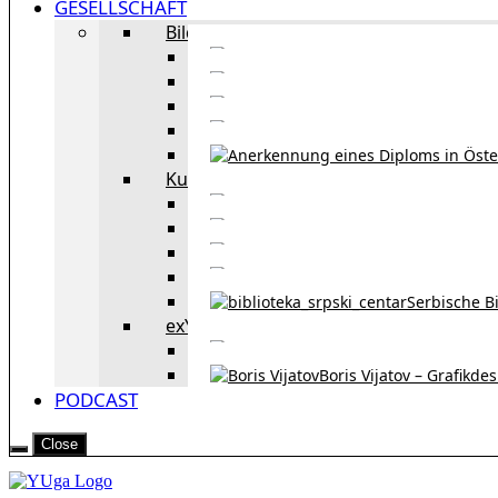
GESELLSCHAFT
Bildung
Deutschkurse in 
Portale zum
Studieren in Wien
Serb
Kultur
Bekannte Personen und 
Erzählun
Erzählungen aus 
Re
Serbische B
exYU Leute in Wien
Sprachlerns
Boris Vijatov – Grafikde
PODCAST
Close