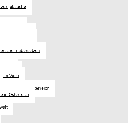
 zur Jobsuche
bewilligung
 - Verlängerung
ng in Österreich
atsbürgerschaft
rerschein übersetzen
in Wien
ersetzer
ng in Wien
Erbfolge in Österreich
fe in Österreich
walt