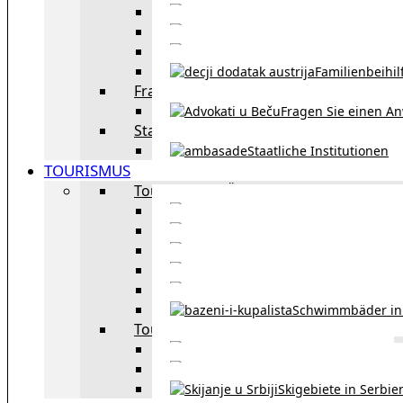
Eheschließu
Scheidung in Österreich
Familienbeihil
Fragen Sie den Anwalt
Fragen Sie einen An
Staatliche Institutionen
Staatliche Institutionen
TOURISMUS
Tourismus in Österreich
Sehe
Tourismus in Wie
Öffentliche Verkehrsmit
Innsbruck – Stadt mit it
Winterausrüstungspf
Schwimmbäder in
Tourismus in Region
Liste der Grenzübergänge
Autobahngebühren in der 
Skigebiete in Serbie