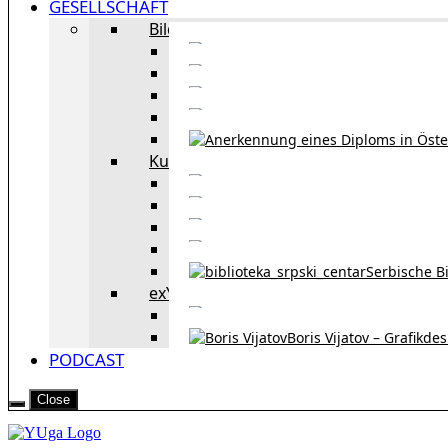
GESELLSCHAFT
Bildung
Deutschkurse in 
Portale zum
Studieren in Wien
Serb
Kultur
Bekannte Personen und 
Erzählun
Erzählungen aus 
Re
Serbische B
exYU Leute in Wien
Sprachlerns
Boris Vijatov – Grafikde
PODCAST
Close