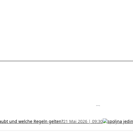
les ohne Termin und verlängern Sie Ihr Zertifikat rechtzeitig!
5 Juli
h und wer kann sie erhalten?
28 Juni 2026 | 09:32
uristen aus Serbien: Ein Leitfaden für das RFZO Formular
7 Juni 20
laubt und welche Regeln gelten?
21 Mai 2026 | 09:30