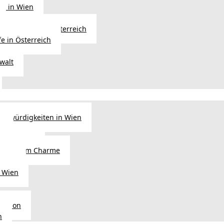
ng in Wien
Erbfolge in Österreich
fe in Österreich
walt
nswürdigkeiten in Wien
n
tel in Wien
alienischem Charme
licht
 Wien
Region
n