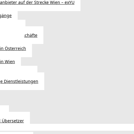
sanbieter auf der Strecke Wien – exYU
gänge
r in Wien
Autoteilegeschäfte
sterreich
in Österreich
 in Wien
ags einkaufen?
e Dienstleistungen
en
 Übersetzer