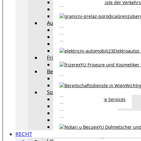
Liste der Verkehr
Taxi in Wien
Grenzüber
Auto
exYU Automechanike
Autohändler und 
Autokauf in Ö
Elektroautos 
Friseure und Kosmetiker
exYU Friseure und Kosmetiker
Bereitschaftsdienste in Wien
Wo kann man sonnt
Wichtig
Sonstiges
Weitere Services
Kultur
exYU Sport
exYU Anwälte in Wi
exYU Dolmetscher und
RECHT
Leben und Arbeiten in Österreich