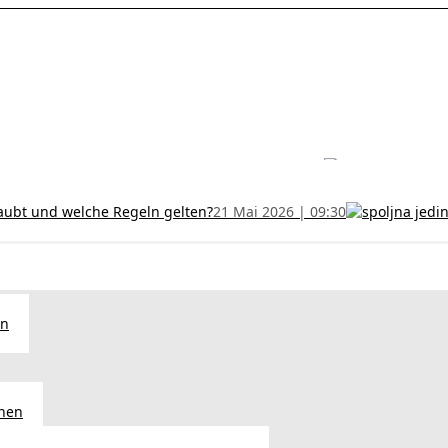
les ohne Termin und verlängern Sie Ihr Zertifikat rechtzeitig!
5 Juli
h und wer kann sie erhalten?
28 Juni 2026 | 09:32
uristen aus Serbien: Ein Leitfaden für das RFZO Formular
7 Juni 20
laubt und welche Regeln gelten?
21 Mai 2026 | 09:30
en
chen