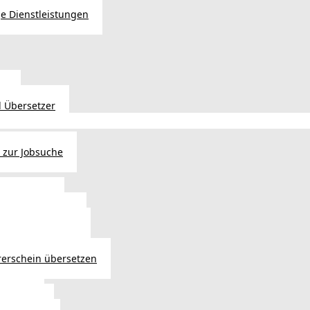
e Dienstleistungen
en
 Übersetzer
 zur Jobsuche
bewilligung
 - Verlängerung
ng in Österreich
atsbürgerschaft
rerschein übersetzen
in Wien
ersetzer