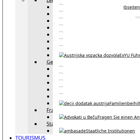
Webseiten
Wohnbeihilfe
Aufenthaltstitel
Aufenthalts
Visum
Pensionsversicheru
Österreichische Sta
ExYU Füh
Gesetz und Recht in Wien
exYU Anwälte 
exYU Dolmetscher und Üb
Eheschließu
Scheidung in Österreich
Familienbeihil
Fragen Sie den Anwalt
Fragen Sie einen An
Staatliche Institutionen
Staatliche Institutionen
TOURISMUS