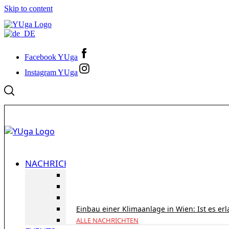
Skip to content
Facebook YUga
Instagram YUga
NACHRICHTEN
ID Austria Servicetour 2026: Erledigen Sie al
Korridorpension in Österreich: Lohnt sie sic
Gesundheitsversorgung in Österreich für To
Einbau einer Klimaanlage in Wien: Ist es er
ALLE NACHRICHTEN