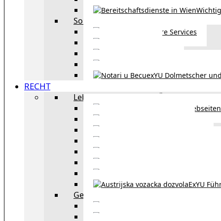
Wichtig
Sonstiges
Weitere Services
Kultur
exYU Sport
exYU Anwälte in Wi
exYU Dolmetscher und
RECHT
Leben und Arbeiten in Österreich
Webseiten
Wohnbeihilfe
Aufenthaltstitel
Aufenthalts
Visum
Pensionsversicheru
Österreichische Sta
ExYU Füh
Gesetz und Recht in Wien
exYU Anwälte 
exYU Dolmetscher und Üb