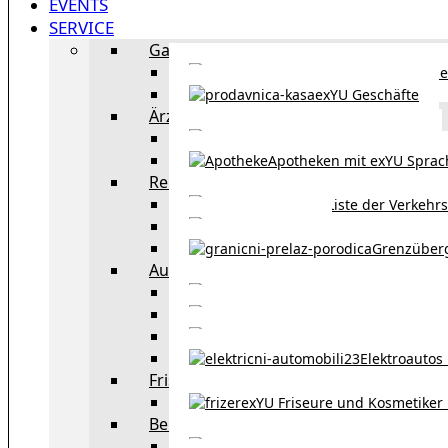
EVENTS
SERVICE
Gastronomie
exYU Gastronomie in Wi
exYU Geschäfte
Ärzte
exYU Ärzte in Wien
Apotheken mit exYU Spra
Reisen
Liste der Verkehr
Taxi in Wien
Grenzüber
Auto
exYU Automechanike
Autohändler und 
Autokauf in Ö
Elektroautos 
Friseure und Kosmetiker
exYU Friseure und Kosmetiker
Bereitschaftsdienste in Wien
Wo kann man sonnt