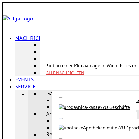
NACHRICHTEN
ID Austria Servicetour 2026: Erledigen Sie al
Korridorpension in Österreich: Lohnt sie sic
Gesundheitsversorgung in Österreich für To
Einbau einer Klimaanlage in Wien: Ist es er
ALLE NACHRICHTEN
EVENTS
SERVICE
Gastronomie
exYU Gastronomie in Wi
exYU Geschäfte
Ärzte
exYU Ärzte in Wien
Apotheken mit exYU Spra
Reisen