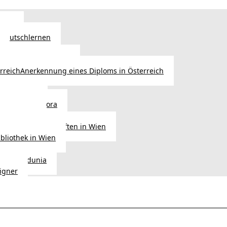
Wien
 Deutschlernen
ische Sprachschulen
Anerkennung eines Diploms in Österreich
ihre Werke
gen aus Diaspora
der Heimat
ligionsgemeinschaften in Wien
ibliothek in Wien
tudio Vedunia
signer