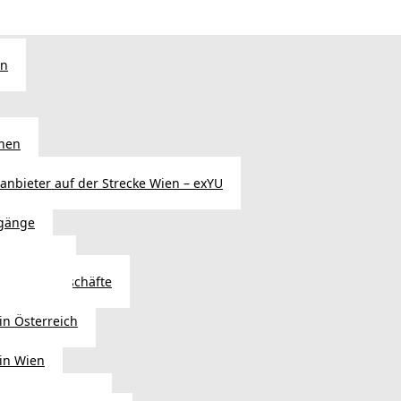
en
chen
sanbieter auf der Strecke Wien – exYU
gänge
r in Wien
Autoteilegeschäfte
sterreich
in Österreich
 in Wien
ags einkaufen?