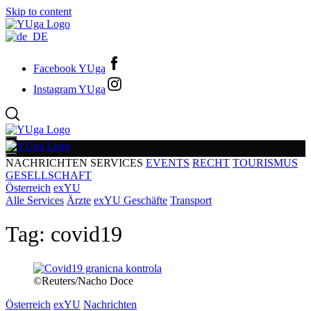
Skip to content
Facebook YUga
Instagram YUga
NACHRICHTEN
SERVICES
EVENTS
RECHT
TOURISMUS
GESELLSCHAFT
Österreich
exYU
Alle Services
Ärzte
exYU Geschäfte
Transport
Tag:
covid19
©Reuters/Nacho Doce
Österreich
exYU
Nachrichten