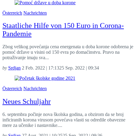
Österreich
Nachrichten
Staatliche Hilfe von 150 Euro in Corona-
Pandemie
Zbog velikog povećanja cena energenata u doba korone odobrena je
pomoć države u visini od 150 evra po domaćinstvu. Pravo na
potraživanje imaju sva...
by
Srdjan
2 Feb. 2022 | 17:13
25 Sep. 2022 | 09:34
Österreich
Nachrichten
Neues Schuljahr
6. septembra počinje nova školska godina, a obzirom da se broj
inficiranih korona virusom povećava vlasti su odredile obavezne
mere za učenike i nastavnike....
by
Srdjan
27 Aug. 2021 | 10:25
25 Sep. 2022 | 09:36