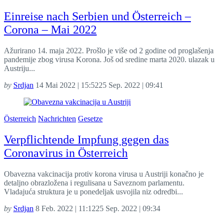
Einreise nach Serbien und Österreich –
Corona – Mai 2022
Ažurirano 14. maja 2022. Prošlo je više od 2 godine od proglašenja
pandemije zbog virusa Korona. Još od sredine marta 2020. ulazak u
Austriju...
by
Srdjan
14 Mai 2022 | 15:52
25 Sep. 2022 | 09:41
Österreich
Nachrichten
Gesetze
Verpflichtende Impfung gegen das
Coronavirus in Österreich
Obavezna vakcinacija protiv korona virusa u Austriji konačno je
detaljno obrazložena i regulisana u Saveznom parlamentu.
Vladajuća struktura je u ponedeljak usvojila niz odredbi...
by
Srdjan
8 Feb. 2022 | 11:12
25 Sep. 2022 | 09:34