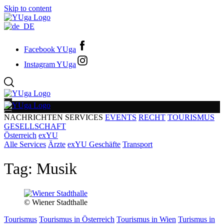
Skip to content
Facebook YUga
Instagram YUga
NACHRICHTEN
SERVICES
EVENTS
RECHT
TOURISMUS
GESELLSCHAFT
Österreich
exYU
Alle Services
Ärzte
exYU Geschäfte
Transport
Tag:
Musik
© Wiener Stadthalle
Tourismus
Tourismus in Österreich
Tourismus in Wien
Turismus in