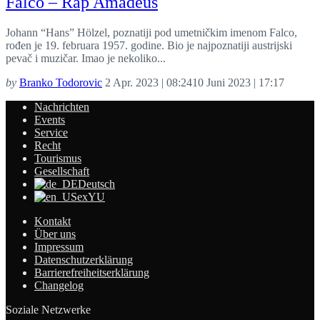
Falco – Rap Amadeus
Johann “Hans” Hölzel, poznatiji pod umetničkim imenom Falco,
rođen je 19. februara 1957. godine. Bio je najpoznatiji austrijski
pevač i muzičar. Imao je nekoliko...
by
Branko Todorovic
2 Apr. 2023 | 08:24
10 Juni 2023 | 17:17
Nachrichten
Events
Service
Recht
Tourismus
Gesellschaft
Deutsch
exYU
Kontakt
Über uns
Impressum
Datenschutzerklärung
Barrierefreiheitserklärung
Changelog
Soziale Netzwerke