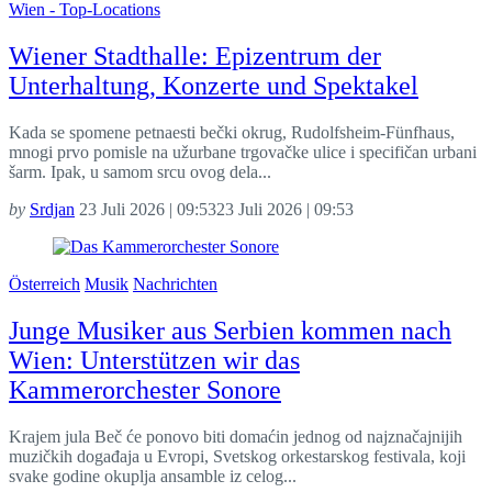
Wien - Top-Locations
Wiener Stadthalle: Epizentrum der
Unterhaltung, Konzerte und Spektakel
Kada se spomene petnaesti bečki okrug, Rudolfsheim-Fünfhaus,
mnogi prvo pomisle na užurbane trgovačke ulice i specifičan urbani
šarm. Ipak, u samom srcu ovog dela...
by
Srdjan
23 Juli 2026 | 09:53
23 Juli 2026 | 09:53
Österreich
Musik
Nachrichten
Junge Musiker aus Serbien kommen nach
Wien: Unterstützen wir das
Kammerorchester Sonore
Krajem jula Beč će ponovo biti domaćin jednog od najznačajnijih
muzičkih događaja u Evropi, Svetskog orkestarskog festivala, koji
svake godine okuplja ansamble iz celog...