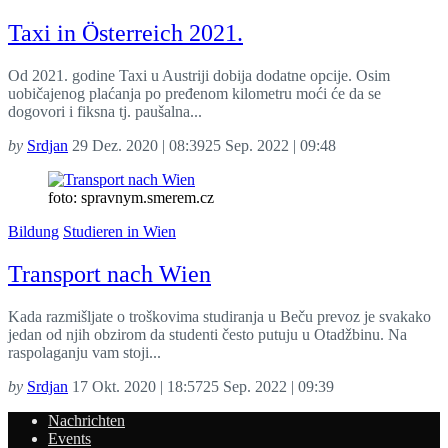
Taxi in Österreich 2021.
Od 2021. godine Taxi u Austriji dobija dodatne opcije. Osim
uobičajenog plaćanja po pređenom kilometru moći će da se
dogovori i fiksna tj. paušalna...
by
Srdjan
29 Dez. 2020 | 08:39
25 Sep. 2022 | 09:48
foto: spravnym.smerem.cz
Bildung
Studieren in Wien
Transport nach Wien
Kada razmišljate o troškovima studiranja u Beču prevoz je svakako
jedan od njih obzirom da studenti često putuju u Otadžbinu. Na
raspolaganju vam stoji...
by
Srdjan
17 Okt. 2020 | 18:57
25 Sep. 2022 | 09:39
Nachrichten
Events