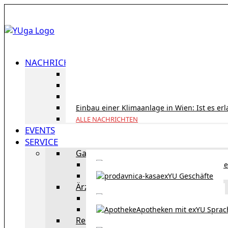
NACHRICHTEN
ID Austria Servicetour 2026: Erledigen Sie al
Korridorpension in Österreich: Lohnt sie sic
Gesundheitsversorgung in Österreich für To
Einbau einer Klimaanlage in Wien: Ist es er
ALLE NACHRICHTEN
EVENTS
SERVICE
Gastronomie
exYU Gastronomie in Wi
exYU Geschäfte
Ärzte
exYU Ärzte in Wien
Apotheken mit exYU Spra
Reisen