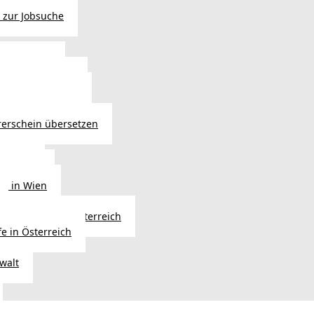
 zur Jobsuche
bewilligung
 - Verlängerung
ng in Österreich
atsbürgerschaft
rerschein übersetzen
in Wien
ersetzer
ng in Wien
Erbfolge in Österreich
fe in Österreich
walt