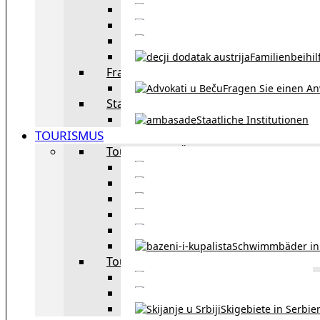
Eheschließu
Scheidung in Österreich
Familienbeihil
Fragen Sie den Anwalt
Fragen Sie einen An
Staatliche Institutionen
Staatliche Institutionen
TOURISMUS
Tourismus in Österreich
Sehe
Tourismus in Wie
Öffentliche Verkehrsmit
Innsbruck – Stadt mit it
Winterausrüstungspf
Schwimmbäder in
Tourismus in Region
Liste der Grenzübergänge
Autobahngebühren in der 
Skigebiete in Serbie