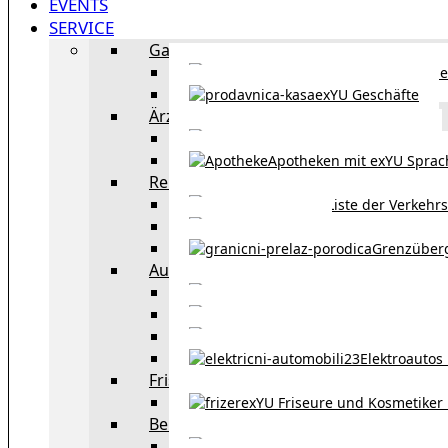
EVENTS
SERVICE
Gastronomie
exYU Gastronomie in Wi
exYU Geschäfte
Ärzte
exYU Ärzte in Wien
Apotheken mit exYU Spra
Reisen
Liste der Verkehr
Taxi in Wien
Grenzüber
Auto
exYU Automechanike
Autohändler und 
Autokauf in Ö
Elektroautos 
Friseure und Kosmetiker
exYU Friseure und Kosmetiker
Bereitschaftsdienste in Wien
Wo kann man sonnt