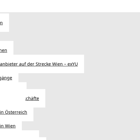
en
chen
sanbieter auf der Strecke Wien – exYU
gänge
r in Wien
Autoteilegeschäfte
sterreich
in Österreich
 in Wien
ags einkaufen?