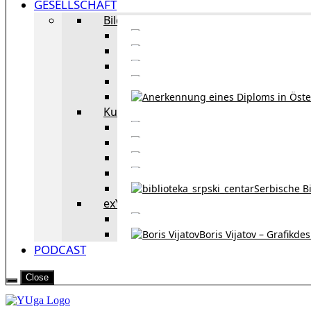
GESELLSCHAFT
Bildung
Deutschkurse in 
Portale zum
Studieren in Wien
Serb
Kultur
Bekannte Personen und 
Erzählun
Erzählungen aus 
Re
Serbische B
exYU Leute in Wien
Sprachlerns
Boris Vijatov – Grafikde
PODCAST
Close