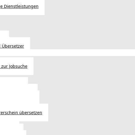
e Dienstleistungen
en
 Übersetzer
 zur Jobsuche
bewilligung
 - Verlängerung
ng in Österreich
atsbürgerschaft
rerschein übersetzen
in Wien
ersetzer