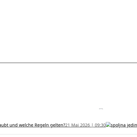
les ohne Termin und verlängern Sie Ihr Zertifikat rechtzeitig!
5 Juli
h und wer kann sie erhalten?
28 Juni 2026 | 09:32
uristen aus Serbien: Ein Leitfaden für das RFZO Formular
7 Juni 20
laubt und welche Regeln gelten?
21 Mai 2026 | 09:30