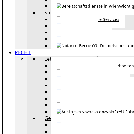
Wichtig
Sonstiges
Weitere Services
Kultur
exYU Sport
exYU Anwälte in Wi
exYU Dolmetscher und
RECHT
Leben und Arbeiten in Österreich
Webseiten
Wohnbeihilfe
Aufenthaltstitel
Aufenthalts
Visum
Pensionsversicheru
Österreichische Sta
ExYU Füh
Gesetz und Recht in Wien
exYU Anwälte 
exYU Dolmetscher und Üb