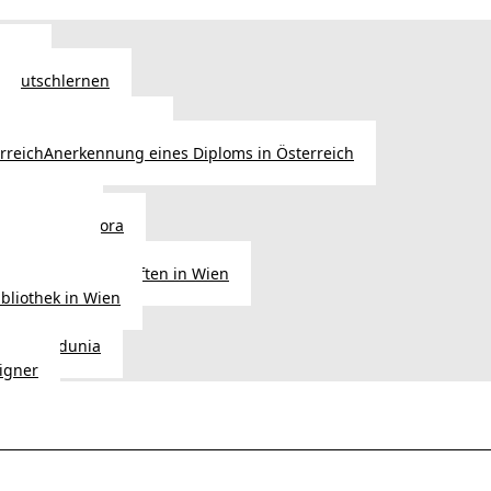
Wien
 Deutschlernen
ische Sprachschulen
Anerkennung eines Diploms in Österreich
ihre Werke
gen aus Diaspora
der Heimat
ligionsgemeinschaften in Wien
ibliothek in Wien
tudio Vedunia
signer