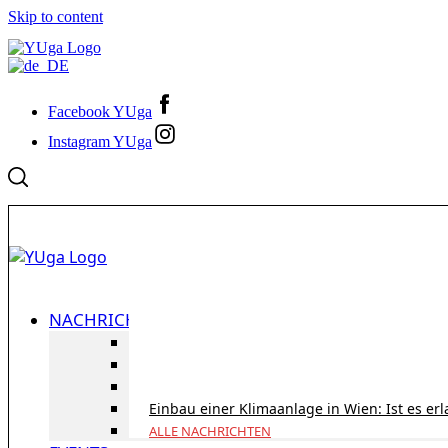
Skip to content
Facebook YUga
Instagram YUga
NACHRICHTEN
ID Austria Servicetour 2026: Erledigen Sie al
Korridorpension in Österreich: Lohnt sie sic
Gesundheitsversorgung in Österreich für To
Einbau einer Klimaanlage in Wien: Ist es er
ALLE NACHRICHTEN