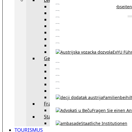
Webseiten
Wohnbeihilfe
Aufenthaltstitel
Aufenthalts
Visum
Pensionsversicheru
Österreichische Sta
ExYU Füh
Gesetz und Recht in Wien
exYU Anwälte 
exYU Dolmetscher und Üb
Eheschließu
Scheidung in Österreich
Familienbeihil
Fragen Sie den Anwalt
Fragen Sie einen An
Staatliche Institutionen
Staatliche Institutionen
TOURISMUS