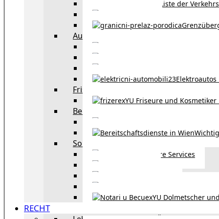
Liste der Verkehr
Taxi in Wien
Grenzüber
Auto
exYU Automechanike
Autohändler und 
Autokauf in Ö
Elektroautos 
Friseure und Kosmetiker
exYU Friseure und Kosmetiker
Bereitschaftsdienste in Wien
Wo kann man sonnt
Wichtig
Sonstiges
Weitere Services
Kultur
exYU Sport
exYU Anwälte in Wi
exYU Dolmetscher und
RECHT
Leben und Arbeiten in Österreich