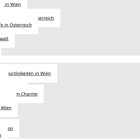
ng in Wien
Erbfolge in Österreich
fe in Österreich
walt
nswürdigkeiten in Wien
n
tel in Wien
alienischem Charme
licht
 Wien
Region
n