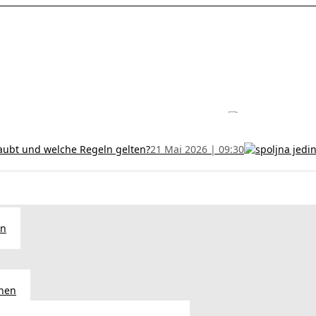
les ohne Termin und verlängern Sie Ihr Zertifikat rechtzeitig!
5 Juli
h und wer kann sie erhalten?
28 Juni 2026 | 09:32
uristen aus Serbien: Ein Leitfaden für das RFZO Formular
7 Juni 20
laubt und welche Regeln gelten?
21 Mai 2026 | 09:30
en
chen