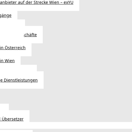
sanbieter auf der Strecke Wien – exYU
gänge
r in Wien
Autoteilegeschäfte
sterreich
in Österreich
 in Wien
ags einkaufen?
e Dienstleistungen
en
 Übersetzer