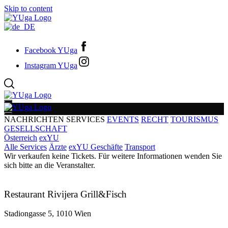
Skip to content
Facebook YUga
Instagram YUga
NACHRICHTEN
SERVICES
EVENTS
RECHT
TOURISMUS
GESELLSCHAFT
Österreich
exYU
Alle Services
Ärzte
exYU Geschäfte
Transport
Wir verkaufen keine Tickets. Für weitere Informationen wenden Sie
sich bitte an die Veranstalter.
Restaurant Rivijera Grill&Fisch
Stadiongasse 5, 1010 Wien