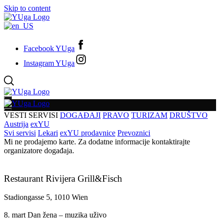
Skip to content
Facebook YUga
Instagram YUga
VESTI
SERVISI
DOGAĐAJI
PRAVO
TURIZAM
DRUŠTVO
Austrija
exYU
Svi servisi
Lekari
exYU prodavnice
Prevoznici
Mi ne prodajemo karte. Za dodatne informacije kontaktirajte
organizatore događaja.
Restaurant Rivijera Grill&Fisch
Stadiongasse 5, 1010 Wien
8. mart Dan žena – muzika uživo