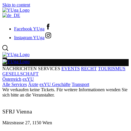
Skip to content
Facebook YUga
Instagram YUga
NACHRICHTEN
SERVICES
EVENTS
RECHT
TOURISMUS
GESELLSCHAFT
Österreich
exYU
Alle Services
Ärzte
exYU Geschäfte
Transport
Wir verkaufen keine Tickets. Für weitere Informationen wenden Sie
sich bitte an die Veranstalter.
SFRJ Vienna
Märzstrasse 27, 1150 Wien