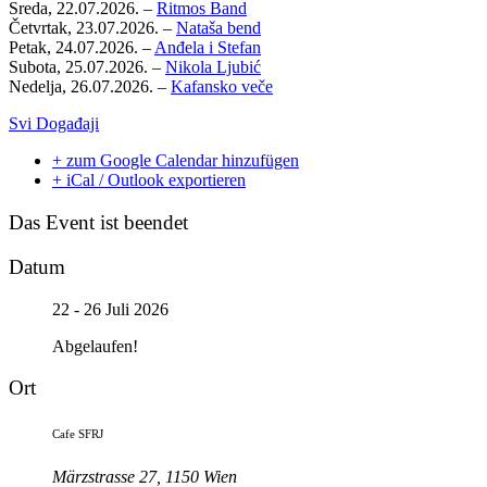
Sreda, 22.07.2026. –
Ritmos Band
Četvrtak, 23.07.2026. –
Nataša bend
Petak, 24.07.2026. –
Anđela i Stefan
Subota, 25.07.2026. –
Nikola Ljubić
Nedelja, 26.07.2026. –
Kafansko veče
Svi Događaji
+ zum Google Calendar hinzufügen
+ iCal / Outlook exportieren
Das Event ist beendet
Datum
22 - 26 Juli 2026
Abgelaufen!
Ort
Cafe SFRJ
Märzstrasse 27, 1150 Wien