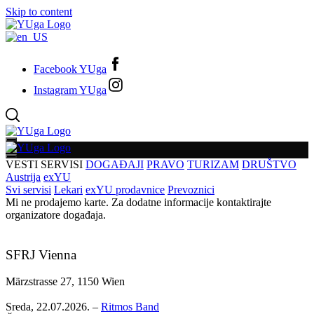
Skip to content
Facebook YUga
Instagram YUga
VESTI
SERVISI
DOGAĐAJI
PRAVO
TURIZAM
DRUŠTVO
Austrija
exYU
Svi servisi
Lekari
exYU prodavnice
Prevoznici
Mi ne prodajemo karte. Za dodatne informacije kontaktirajte
organizatore događaja.
SFRJ Vienna
Märzstrasse 27, 1150 Wien
Sreda, 22.07.2026. –
Ritmos Band