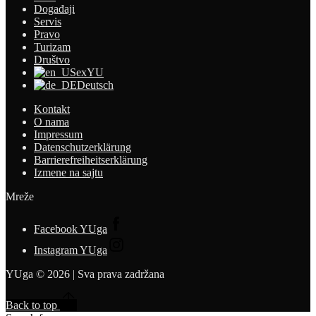
Događaji
Servis
Pravo
Turizam
Društvo
exYU
Deutsch
Kontakt
O nama
Impressum
Datenschutzerklärung
Barrierefreiheitserklärung
Izmene na sajtu
Mreže
Facebook YUga
Instagram YUga
YUga © 2026 | Sva prava zadržana
Back to top