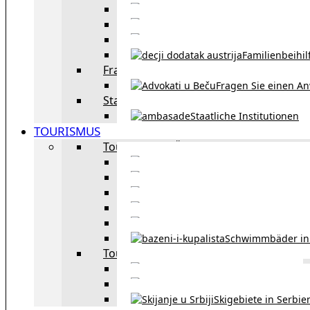
Eheschließu
Scheidung in Österreich
Familienbeihil
Fragen Sie den Anwalt
Fragen Sie einen An
Staatliche Institutionen
Staatliche Institutionen
TOURISMUS
Tourismus in Österreich
Sehe
Tourismus in Wie
Öffentliche Verkehrsmit
Innsbruck – Stadt mit it
Winterausrüstungspf
Schwimmbäder in
Tourismus in Region
Liste der Grenzübergänge
Autobahngebühren in der 
Skigebiete in Serbie