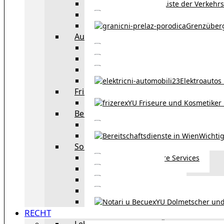
Liste der Verkehr
Taxi in Wien
Grenzüber
Auto
exYU Automechanike
Autohändler und 
Autokauf in Ö
Elektroautos 
Friseure und Kosmetiker
exYU Friseure und Kosmetiker
Bereitschaftsdienste in Wien
Wo kann man sonnt
Wichtig
Sonstiges
Weitere Services
Kultur
exYU Sport
exYU Anwälte in Wi
exYU Dolmetscher und
RECHT
Leben und Arbeiten in Österreich