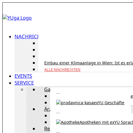
NACHRICHTEN
ID Austria Servicetour 2026: Erledigen Sie al
Korridorpension in Österreich: Lohnt sie sic
Gesundheitsversorgung in Österreich für To
Einbau einer Klimaanlage in Wien: Ist es er
ALLE NACHRICHTEN
EVENTS
SERVICE
Gastronomie
exYU Gastronomie in Wi
exYU Geschäfte
Ärzte
exYU Ärzte in Wien
Apotheken mit exYU Spra
Reisen