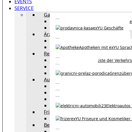
EVENTS
SERVICE
Gastronomie
exYU Gastronomie in Wi
exYU Geschäfte
Ärzte
exYU Ärzte in Wien
Apotheken mit exYU Spra
Reisen
Liste der Verkehr
Taxi in Wien
Grenzüber
Auto
exYU Automechanike
Autohändler und 
Autokauf in Ö
Elektroautos 
Friseure und Kosmetiker
exYU Friseure und Kosmetiker
Bereitschaftsdienste in Wien
Wo kann man sonnt