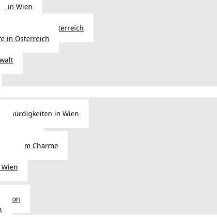
ng in Wien
Erbfolge in Österreich
fe in Österreich
walt
nswürdigkeiten in Wien
n
tel in Wien
alienischem Charme
licht
 Wien
Region
n