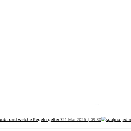
les ohne Termin und verlängern Sie Ihr Zertifikat rechtzeitig!
5 Juli
h und wer kann sie erhalten?
28 Juni 2026 | 09:32
uristen aus Serbien: Ein Leitfaden für das RFZO Formular
7 Juni 20
laubt und welche Regeln gelten?
21 Mai 2026 | 09:30