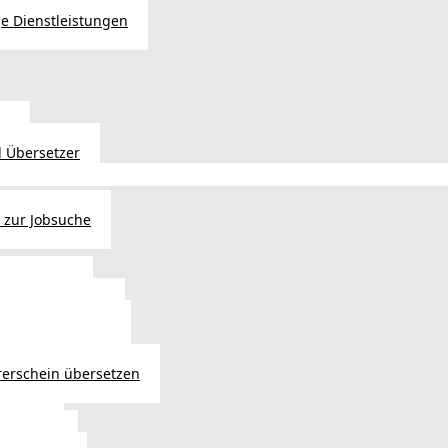
e Dienstleistungen
en
 Übersetzer
 zur Jobsuche
bewilligung
 - Verlängerung
ng in Österreich
atsbürgerschaft
rerschein übersetzen
in Wien
ersetzer