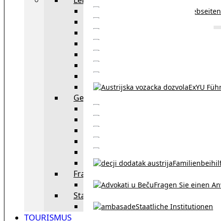
Webseiten
Wohnbeihilfe
Aufenthaltstitel
Aufenthalts
Visum
Pensionsversicheru
Österreichische Sta
ExYU Füh
Gesetz und Recht in Wien
exYU Anwälte 
exYU Dolmetscher und Üb
Eheschließu
Scheidung in Österreich
Familienbeihil
Fragen Sie den Anwalt
Fragen Sie einen An
Staatliche Institutionen
Staatliche Institutionen
TOURISMUS