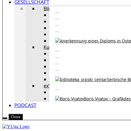
GESELLSCHAFT
Bildung
Deutschkurse in 
Portale zum
Studieren in Wien
Serb
Kultur
Bekannte Personen und 
Erzählun
Erzählungen aus 
Re
Serbische B
exYU Leute in Wien
Sprachlerns
Boris Vijatov – Grafikde
PODCAST
Close