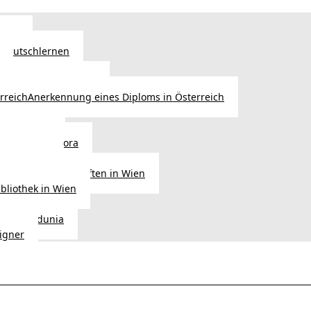
Wien
 Deutschlernen
ische Sprachschulen
Anerkennung eines Diploms in Österreich
ihre Werke
gen aus Diaspora
der Heimat
ligionsgemeinschaften in Wien
ibliothek in Wien
tudio Vedunia
signer