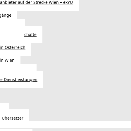
sanbieter auf der Strecke Wien – exYU
gänge
r in Wien
Autoteilegeschäfte
sterreich
in Österreich
 in Wien
ags einkaufen?
e Dienstleistungen
en
 Übersetzer