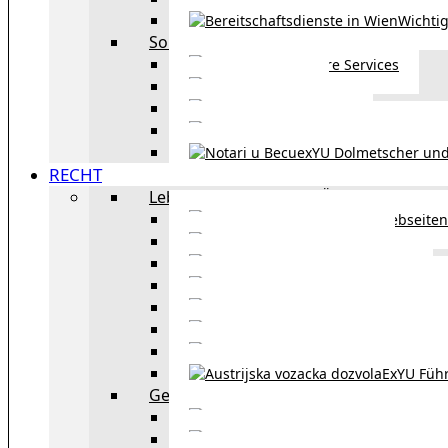
Wichtig
Sonstiges
Weitere Services
Kultur
exYU Sport
exYU Anwälte in Wi
exYU Dolmetscher und
RECHT
Leben und Arbeiten in Österreich
Webseiten
Wohnbeihilfe
Aufenthaltstitel
Aufenthalts
Visum
Pensionsversicheru
Österreichische Sta
ExYU Füh
Gesetz und Recht in Wien
exYU Anwälte 
exYU Dolmetscher und Üb