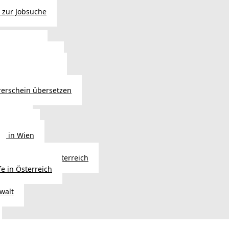
 zur Jobsuche
bewilligung
 - Verlängerung
ng in Österreich
atsbürgerschaft
rerschein übersetzen
in Wien
ersetzer
ng in Wien
Erbfolge in Österreich
fe in Österreich
walt