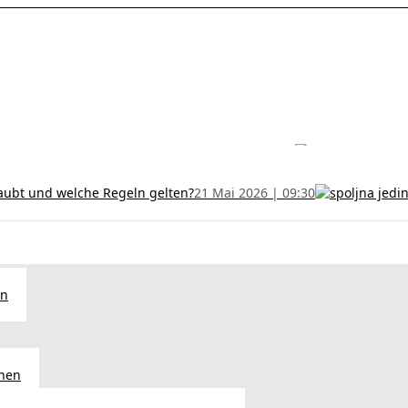
les ohne Termin und verlängern Sie Ihr Zertifikat rechtzeitig!
5 Juli
h und wer kann sie erhalten?
28 Juni 2026 | 09:32
uristen aus Serbien: Ein Leitfaden für das RFZO Formular
7 Juni 20
laubt und welche Regeln gelten?
21 Mai 2026 | 09:30
en
chen