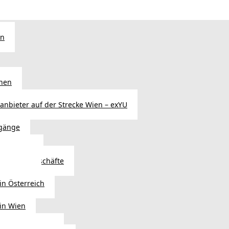
en
chen
sanbieter auf der Strecke Wien – exYU
gänge
r in Wien
Autoteilegeschäfte
sterreich
in Österreich
 in Wien
ags einkaufen?