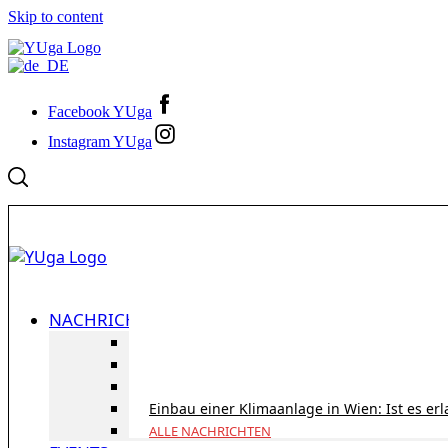
Skip to content
Facebook YUga
Instagram YUga
NACHRICHTEN
ID Austria Servicetour 2026: Erledigen Sie al
Korridorpension in Österreich: Lohnt sie sic
Gesundheitsversorgung in Österreich für To
Einbau einer Klimaanlage in Wien: Ist es er
ALLE NACHRICHTEN