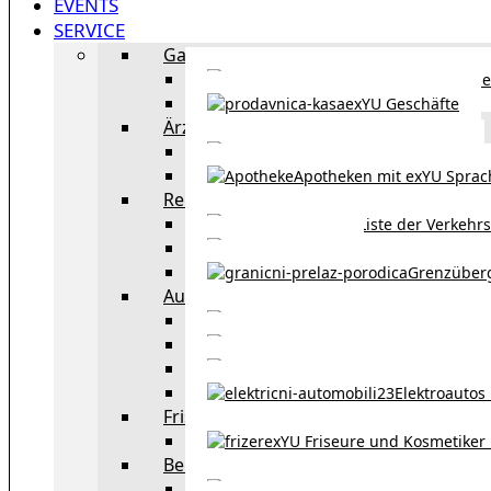
EVENTS
SERVICE
Gastronomie
exYU Gastronomie in Wi
exYU Geschäfte
Ärzte
exYU Ärzte in Wien
Apotheken mit exYU Spra
Reisen
Liste der Verkehr
Taxi in Wien
Grenzüber
Auto
exYU Automechanike
Autohändler und 
Autokauf in Ö
Elektroautos 
Friseure und Kosmetiker
exYU Friseure und Kosmetiker
Bereitschaftsdienste in Wien
Wo kann man sonnt