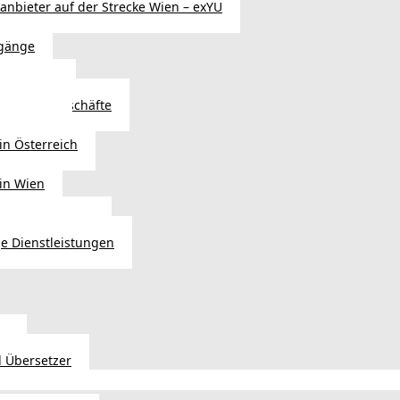
sanbieter auf der Strecke Wien – exYU
gänge
r in Wien
Autoteilegeschäfte
sterreich
in Österreich
 in Wien
ags einkaufen?
e Dienstleistungen
en
 Übersetzer