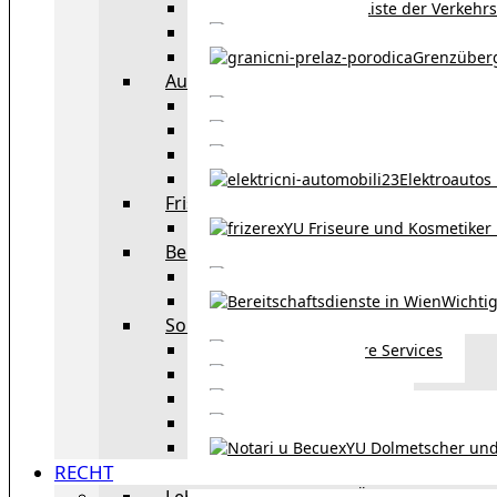
Liste der Verkehr
Taxi in Wien
Grenzüber
Auto
exYU Automechanike
Autohändler und 
Autokauf in Ö
Elektroautos 
Friseure und Kosmetiker
exYU Friseure und Kosmetiker
Bereitschaftsdienste in Wien
Wo kann man sonnt
Wichtig
Sonstiges
Weitere Services
Kultur
exYU Sport
exYU Anwälte in Wi
exYU Dolmetscher und
RECHT
Leben und Arbeiten in Österreich