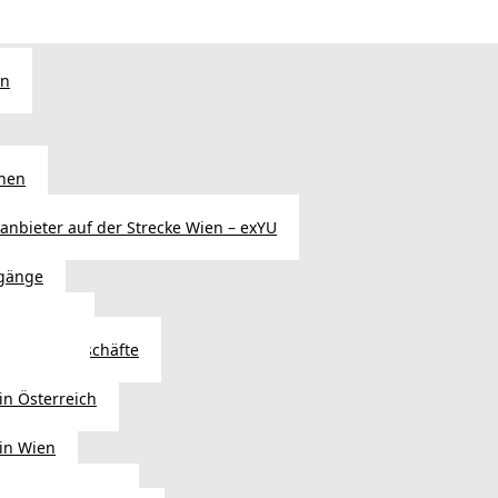
en
chen
sanbieter auf der Strecke Wien – exYU
gänge
r in Wien
Autoteilegeschäfte
sterreich
in Österreich
 in Wien
ags einkaufen?