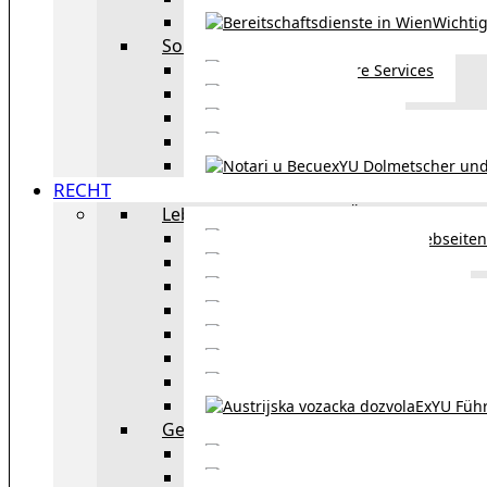
Wichtig
Sonstiges
Weitere Services
Kultur
exYU Sport
exYU Anwälte in Wi
exYU Dolmetscher und
RECHT
Leben und Arbeiten in Österreich
Webseiten
Wohnbeihilfe
Aufenthaltstitel
Aufenthalts
Visum
Pensionsversicheru
Österreichische Sta
ExYU Füh
Gesetz und Recht in Wien
exYU Anwälte 
exYU Dolmetscher und Üb