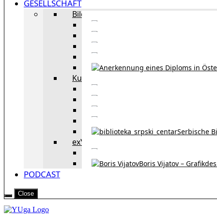
GESELLSCHAFT
Bildung
Deutschkurse in 
Portale zum
Studieren in Wien
Serb
Kultur
Bekannte Personen und 
Erzählun
Erzählungen aus 
Re
Serbische B
exYU Leute in Wien
Sprachlerns
Boris Vijatov – Grafikde
PODCAST
Close