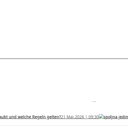
les ohne Termin und verlängern Sie Ihr Zertifikat rechtzeitig!
5 Juli
h und wer kann sie erhalten?
28 Juni 2026 | 09:32
uristen aus Serbien: Ein Leitfaden für das RFZO Formular
7 Juni 20
laubt und welche Regeln gelten?
21 Mai 2026 | 09:30