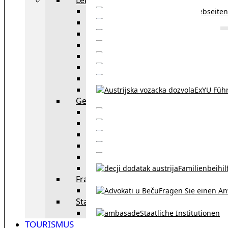
Webseiten
Wohnbeihilfe
Aufenthaltstitel
Aufenthalts
Visum
Pensionsversicheru
Österreichische Sta
ExYU Füh
Gesetz und Recht in Wien
exYU Anwälte 
exYU Dolmetscher und Üb
Eheschließu
Scheidung in Österreich
Familienbeihil
Fragen Sie den Anwalt
Fragen Sie einen An
Staatliche Institutionen
Staatliche Institutionen
TOURISMUS