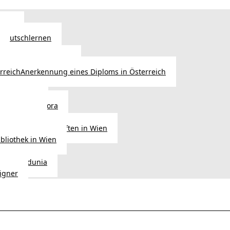
Wien
 Deutschlernen
ische Sprachschulen
Anerkennung eines Diploms in Österreich
ihre Werke
gen aus Diaspora
der Heimat
ligionsgemeinschaften in Wien
ibliothek in Wien
tudio Vedunia
signer