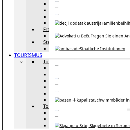
Eheschließu
Scheidung in Österreich
Familienbeihil
Fragen Sie den Anwalt
Fragen Sie einen An
Staatliche Institutionen
Staatliche Institutionen
TOURISMUS
Tourismus in Österreich
Sehe
Tourismus in Wie
Öffentliche Verkehrsmit
Innsbruck – Stadt mit it
Winterausrüstungspf
Schwimmbäder in
Tourismus in Region
Liste der Grenzübergänge
Autobahngebühren in der 
Skigebiete in Serbie