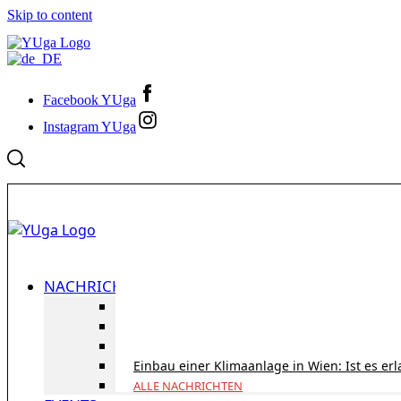
Skip to content
Facebook YUga
Instagram YUga
NACHRICHTEN
ID Austria Servicetour 2026: Erledigen Sie al
Korridorpension in Österreich: Lohnt sie sic
Gesundheitsversorgung in Österreich für To
Einbau einer Klimaanlage in Wien: Ist es er
ALLE NACHRICHTEN