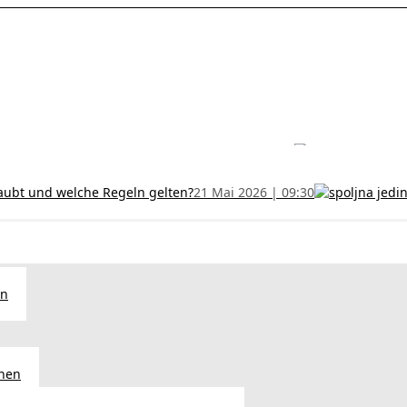
les ohne Termin und verlängern Sie Ihr Zertifikat rechtzeitig!
5 Juli
h und wer kann sie erhalten?
28 Juni 2026 | 09:32
uristen aus Serbien: Ein Leitfaden für das RFZO Formular
7 Juni 20
laubt und welche Regeln gelten?
21 Mai 2026 | 09:30
en
chen