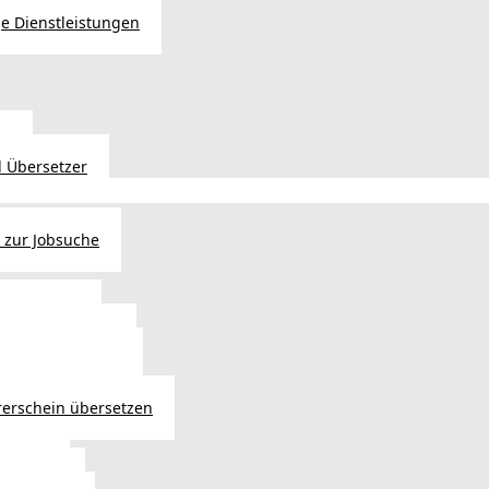
e Dienstleistungen
en
 Übersetzer
 zur Jobsuche
bewilligung
 - Verlängerung
ng in Österreich
atsbürgerschaft
rerschein übersetzen
in Wien
ersetzer