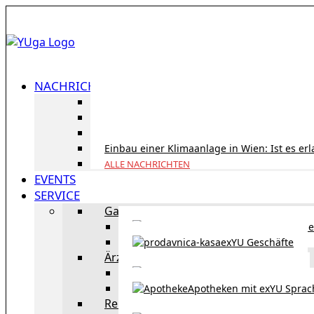
NACHRICHTEN
ID Austria Servicetour 2026: Erledigen Sie al
Korridorpension in Österreich: Lohnt sie sic
Gesundheitsversorgung in Österreich für To
Einbau einer Klimaanlage in Wien: Ist es er
ALLE NACHRICHTEN
EVENTS
SERVICE
Gastronomie
exYU Gastronomie in Wi
exYU Geschäfte
Ärzte
exYU Ärzte in Wien
Apotheken mit exYU Spra
Reisen