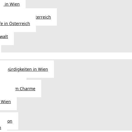
ng in Wien
Erbfolge in Österreich
fe in Österreich
walt
nswürdigkeiten in Wien
n
tel in Wien
alienischem Charme
licht
 Wien
Region
n