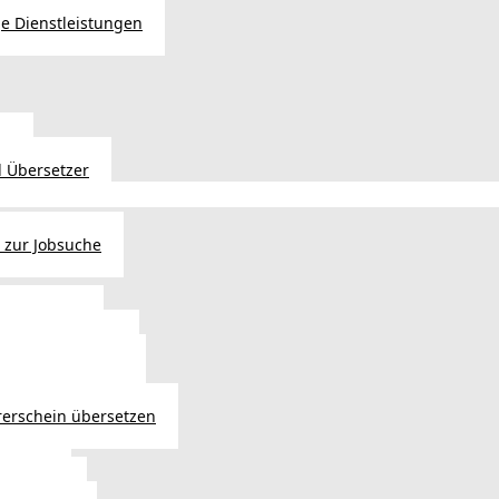
e Dienstleistungen
en
 Übersetzer
 zur Jobsuche
bewilligung
 - Verlängerung
ng in Österreich
atsbürgerschaft
rerschein übersetzen
in Wien
ersetzer