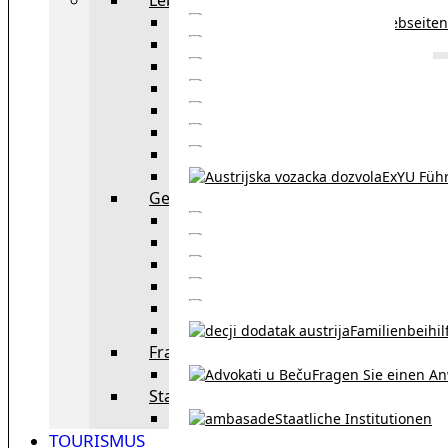
Webseiten
Wohnbeihilfe
Aufenthaltstitel
Aufenthalts
Visum
Pensionsversicheru
Österreichische Sta
ExYU Füh
Gesetz und Recht in Wien
exYU Anwälte 
exYU Dolmetscher und Üb
Eheschließu
Scheidung in Österreich
Familienbeihil
Fragen Sie den Anwalt
Fragen Sie einen An
Staatliche Institutionen
Staatliche Institutionen
TOURISMUS