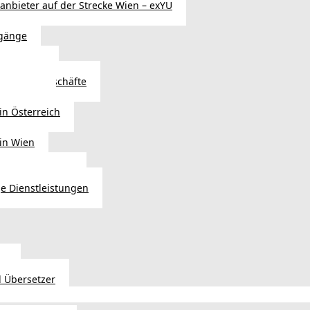
sanbieter auf der Strecke Wien – exYU
gänge
r in Wien
Autoteilegeschäfte
sterreich
in Österreich
 in Wien
ags einkaufen?
e Dienstleistungen
en
 Übersetzer