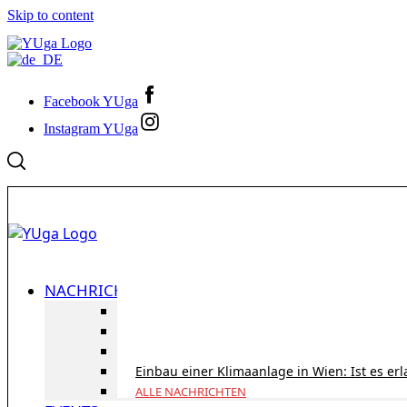
Skip to content
Facebook YUga
Instagram YUga
NACHRICHTEN
ID Austria Servicetour 2026: Erledigen Sie al
Korridorpension in Österreich: Lohnt sie sic
Gesundheitsversorgung in Österreich für To
Einbau einer Klimaanlage in Wien: Ist es er
ALLE NACHRICHTEN