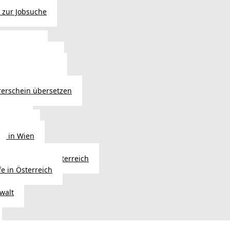
 zur Jobsuche
bewilligung
 - Verlängerung
ng in Österreich
atsbürgerschaft
rerschein übersetzen
in Wien
ersetzer
ng in Wien
Erbfolge in Österreich
fe in Österreich
walt