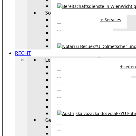
Wichtig
Sonstiges
Weitere Services
Kultur
exYU Sport
exYU Anwälte in Wi
exYU Dolmetscher und
RECHT
Leben und Arbeiten in Österreich
Webseiten
Wohnbeihilfe
Aufenthaltstitel
Aufenthalts
Visum
Pensionsversicheru
Österreichische Sta
ExYU Füh
Gesetz und Recht in Wien
exYU Anwälte 
exYU Dolmetscher und Üb