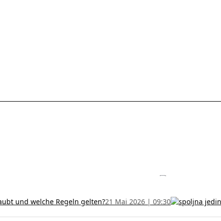
les ohne Termin und verlängern Sie Ihr Zertifikat rechtzeitig!
5 Juli
h und wer kann sie erhalten?
28 Juni 2026 | 09:32
uristen aus Serbien: Ein Leitfaden für das RFZO Formular
7 Juni 20
laubt und welche Regeln gelten?
21 Mai 2026 | 09:30