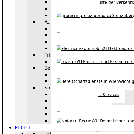
Liste der Verkehr
Taxi in Wien
Grenzüber
Auto
exYU Automechanike
Autohändler und 
Autokauf in Ö
Elektroautos 
Friseure und Kosmetiker
exYU Friseure und Kosmetiker
Bereitschaftsdienste in Wien
Wo kann man sonnt
Wichtig
Sonstiges
Weitere Services
Kultur
exYU Sport
exYU Anwälte in Wi
exYU Dolmetscher und
RECHT
Leben und Arbeiten in Österreich