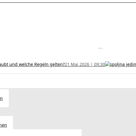
les ohne Termin und verlängern Sie Ihr Zertifikat rechtzeitig!
5 Juli
h und wer kann sie erhalten?
28 Juni 2026 | 09:32
uristen aus Serbien: Ein Leitfaden für das RFZO Formular
7 Juni 20
laubt und welche Regeln gelten?
21 Mai 2026 | 09:30
en
chen