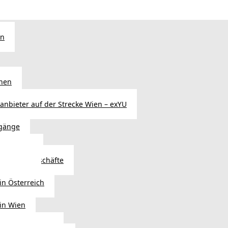
en
chen
sanbieter auf der Strecke Wien – exYU
gänge
r in Wien
Autoteilegeschäfte
sterreich
in Österreich
 in Wien
ags einkaufen?