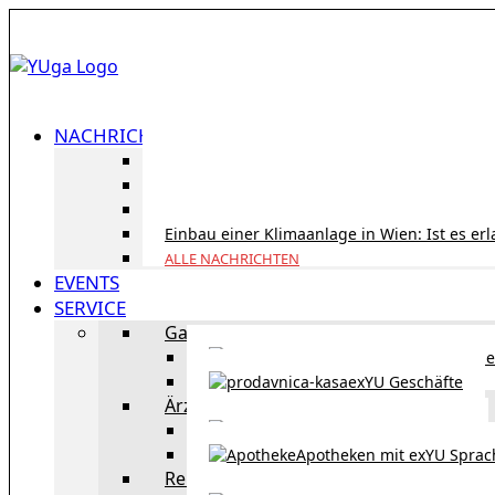
NACHRICHTEN
ID Austria Servicetour 2026: Erledigen Sie al
Korridorpension in Österreich: Lohnt sie sic
Gesundheitsversorgung in Österreich für To
Einbau einer Klimaanlage in Wien: Ist es er
ALLE NACHRICHTEN
EVENTS
SERVICE
Gastronomie
exYU Gastronomie in Wi
exYU Geschäfte
Ärzte
exYU Ärzte in Wien
Apotheken mit exYU Spra
Reisen