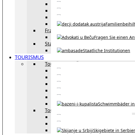
Eheschließu
Scheidung in Österreich
Familienbeihil
Fragen Sie den Anwalt
Fragen Sie einen An
Staatliche Institutionen
Staatliche Institutionen
TOURISMUS
Tourismus in Österreich
Sehe
Tourismus in Wie
Öffentliche Verkehrsmit
Innsbruck – Stadt mit it
Winterausrüstungspf
Schwimmbäder in
Tourismus in Region
Liste der Grenzübergänge
Autobahngebühren in der 
Skigebiete in Serbie