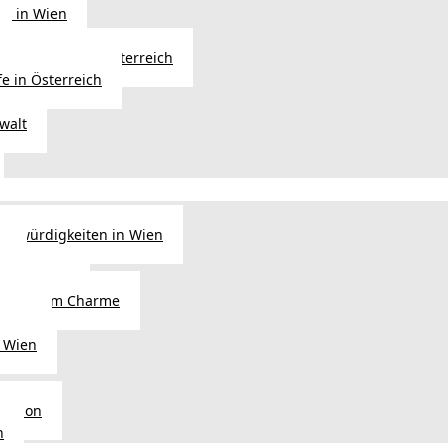
ng in Wien
Erbfolge in Österreich
fe in Österreich
walt
nswürdigkeiten in Wien
n
tel in Wien
alienischem Charme
licht
 Wien
Region
n