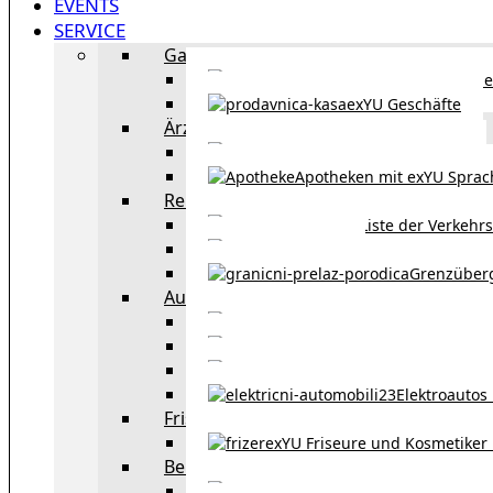
EVENTS
SERVICE
Gastronomie
exYU Gastronomie in Wi
exYU Geschäfte
Ärzte
exYU Ärzte in Wien
Apotheken mit exYU Spra
Reisen
Liste der Verkehr
Taxi in Wien
Grenzüber
Auto
exYU Automechanike
Autohändler und 
Autokauf in Ö
Elektroautos 
Friseure und Kosmetiker
exYU Friseure und Kosmetiker
Bereitschaftsdienste in Wien
Wo kann man sonnt