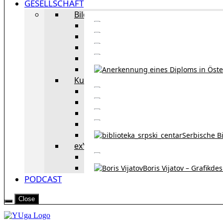
GESELLSCHAFT
Bildung
Deutschkurse in 
Portale zum
Studieren in Wien
Serb
Kultur
Bekannte Personen und 
Erzählun
Erzählungen aus 
Re
Serbische B
exYU Leute in Wien
Sprachlerns
Boris Vijatov – Grafikde
PODCAST
Close