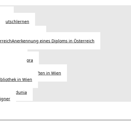
Wien
 Deutschlernen
ische Sprachschulen
Anerkennung eines Diploms in Österreich
ihre Werke
gen aus Diaspora
der Heimat
ligionsgemeinschaften in Wien
ibliothek in Wien
tudio Vedunia
signer