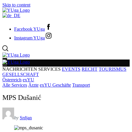
Skip to content
Facebook YUga
Instagram YUga
NACHRICHTEN
SERVICES
EVENTS
RECHT
TOURISMUS
GESELLSCHAFT
Österreich
exYU
Alle Services
Ärzte
exYU Geschäfte
Transport
MPS Dušanić
by
Srdjan