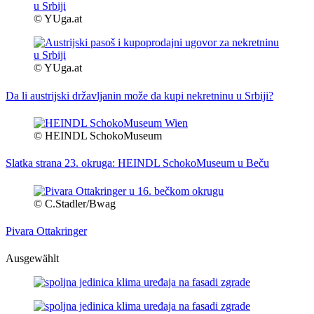
© YUga.at
© YUga.at
Da li austrijski državljanin može da kupi nekretninu u Srbiji?
© HEINDL SchokoMuseum
Slatka strana 23. okruga: HEINDL SchokoMuseum u Beču
© C.Stadler/Bwag
Pivara Ottakringer
Ausgewählt