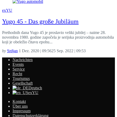
exYU
Yugo 45 - Das große Jubiläum
Prethodnih dana Yugo 45 je proslavio veliki jubilej – naime 28.
novembra 1980. godine započela je serijska proizvodnja automobila
koji je obeležio čitavu epohu...
by
Srdjan
1 Dez. 2020 | 09:56
25 Sep. 2022 | 09:53
Nachrichten
Events
Service
Recht
Tourismus
Gesellschaft
Deutsch
exYU
Kontakt
Über uns
Impressum
Datenschutzerklärung