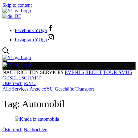
Skip to content
Facebook YUga
Instagram YUga
NACHRICHTEN
SERVICES
EVENTS
RECHT
TOURISMUS
GESELLSCHAFT
Österreich
exYU
Alle Services
Ärzte
exYU Geschäfte
Transport
Tag:
Automobil
Österreich
Nachrichten