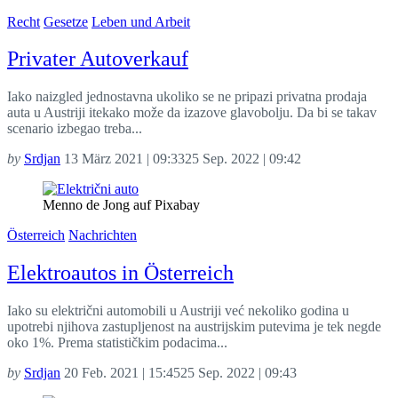
Recht
Gesetze
Leben und Arbeit
Privater Autoverkauf
Iako naizgled jednostavna ukoliko se ne pripazi privatna prodaja
auta u Austriji itekako može da izazove glavobolju. Da bi se takav
scenario izbegao treba...
by
Srdjan
13 März 2021 | 09:33
25 Sep. 2022 | 09:42
Menno de Jong auf Pixabay
Österreich
Nachrichten
Elektroautos in Österreich
Iako su električni automobili u Austriji već nekoliko godina u
upotrebi njihova zastupljenost na austrijskim putevima je tek negde
oko 1%. Prema statističkim podacima...
by
Srdjan
20 Feb. 2021 | 15:45
25 Sep. 2022 | 09:43