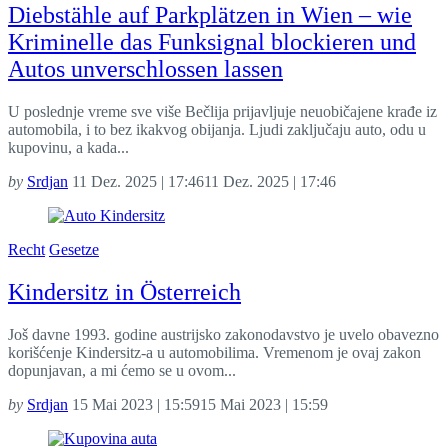
Diebstähle auf Parkplätzen in Wien – wie
Kriminelle das Funksignal blockieren und
Autos unverschlossen lassen
U poslednje vreme sve više Bečlija prijavljuje neuobičajene krađe iz
automobila, i to bez ikakvog obijanja. Ljudi zaključaju auto, odu u
kupovinu, a kada...
by
Srdjan
11 Dez. 2025 | 17:46
11 Dez. 2025 | 17:46
Recht
Gesetze
Kindersitz in Österreich
Još davne 1993. godine austrijsko zakonodavstvo je uvelo obavezno
korišćenje Kindersitz-a u automobilima. Vremenom je ovaj zakon
dopunjavan, a mi ćemo se u ovom...
by
Srdjan
15 Mai 2023 | 15:59
15 Mai 2023 | 15:59