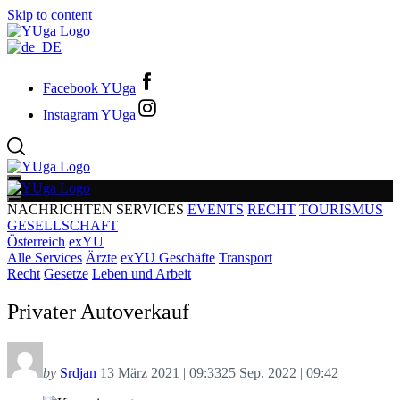
Skip to content
Facebook YUga
Instagram YUga
NACHRICHTEN
SERVICES
EVENTS
RECHT
TOURISMUS
GESELLSCHAFT
Österreich
exYU
Alle Services
Ärzte
exYU Geschäfte
Transport
Recht
Gesetze
Leben und Arbeit
Privater Autoverkauf
by
Srdjan
13 März 2021 | 09:33
25 Sep. 2022 | 09:42