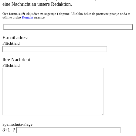
eine Nachricht an unsere Redaktion.
Ova forma služi isključivo za sugestije i dopune. Ukoliko želite da postavite pitanje onda to
učinite preko
Kontakt
stranice.
E-mail adresa
Pflichtfeld
Ihre Nachricht
Pflichtfeld
Spamschutz-Frage
8+1=?