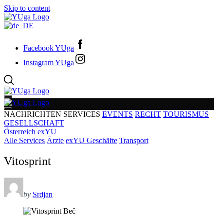
Skip to content
Facebook YUga
Instagram YUga
NACHRICHTEN
SERVICES
EVENTS
RECHT
TOURISMUS
GESELLSCHAFT
Österreich
exYU
Alle Services
Ärzte
exYU Geschäfte
Transport
Vitosprint
by
Srdjan