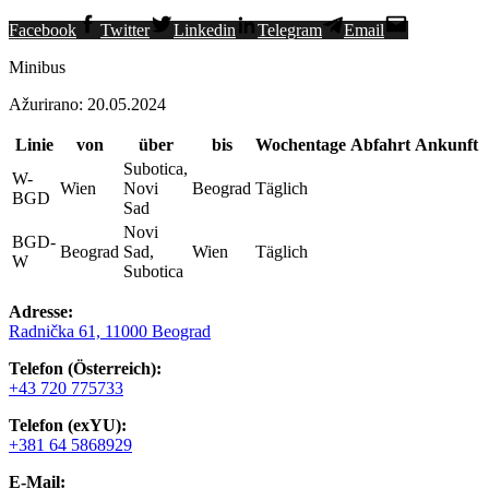
Facebook
Twitter
Linkedin
Telegram
Email
Minibus
Ažurirano: 20.05.2024
Linie
von
über
bis
Wochentage
Abfahrt
Ankunft
Subotica,
W-
Wien
Novi
Beograd
Täglich
BGD
Sad
Novi
BGD-
Beograd
Sad,
Wien
Täglich
W
Subotica
Adresse:
Radnička 61, 11000 Beograd
Telefon (Österreich):
+43 720 775733
Telefon (exYU):
+381 64 5868929
E-Mail: