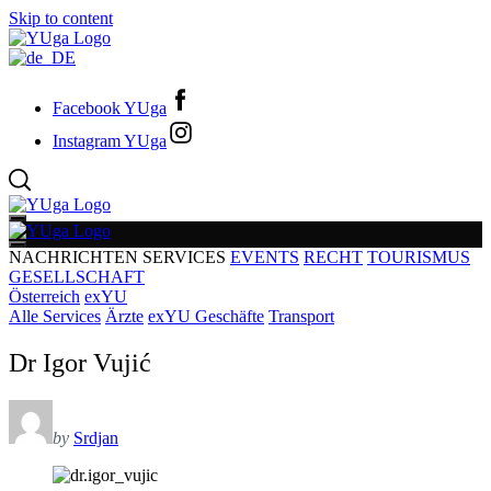
Skip to content
Facebook YUga
Instagram YUga
NACHRICHTEN
SERVICES
EVENTS
RECHT
TOURISMUS
GESELLSCHAFT
Österreich
exYU
Alle Services
Ärzte
exYU Geschäfte
Transport
Dr Igor Vujić
by
Srdjan