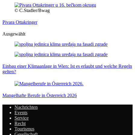
© C.Stadler/Bwag
Pivara Ottakringer
Ausgewählt
Einbau einer Klimaanlage in Wien: Ist es erlaubt und welche Regeln
gelten?
Mangelhafte Berufe in Österreich 2026
Nachrichten
Events
Service
Recht
Tourismus
Gesellschaft