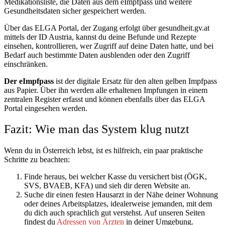
Medikationsliste, die Daten aus dem eImpfpass und weitere
Gesundheitsdaten sicher gespeichert werden.
Über das ELGA Portal, der Zugang erfolgt über gesundheit.gv.at
mittels der ID Austria, kannst du deine Befunde und Rezepte
einsehen, kontrollieren, wer Zugriff auf deine Daten hatte, und bei
Bedarf auch bestimmte Daten ausblenden oder den Zugriff
einschränken.
Der eImpfpass
ist der digitale Ersatz für den alten gelben Impfpass
aus Papier. Über ihn werden alle erhaltenen Impfungen in einem
zentralen Register erfasst und können ebenfalls über das ELGA
Portal eingesehen werden.
Fazit: Wie man das System klug nutzt
Wenn du in Österreich lebst, ist es hilfreich, ein paar praktische
Schritte zu beachten:
Finde heraus, bei welcher Kasse du versichert bist (ÖGK,
SVS, BVAEB, KFA) und sieh dir deren Website an.
Suche dir einen festen Hausarzt in der Nähe deiner Wohnung
oder deines Arbeitsplatzes, idealerweise jemanden, mit dem
du dich auch sprachlich gut verstehst. Auf unseren Seiten
findest du
Adressen von Ärzten
in deiner Umgebung.