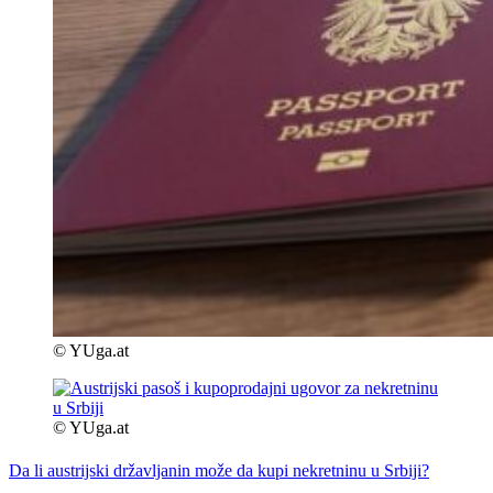
© YUga.at
© YUga.at
Da li austrijski državljanin može da kupi nekretninu u Srbiji?