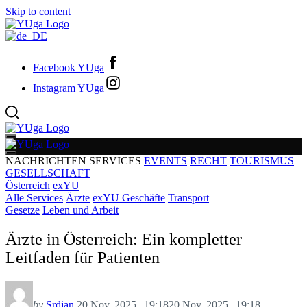
Skip to content
Facebook YUga
Instagram YUga
NACHRICHTEN
SERVICES
EVENTS
RECHT
TOURISMUS
GESELLSCHAFT
Österreich
exYU
Alle Services
Ärzte
exYU Geschäfte
Transport
Gesetze
Leben und Arbeit
Ärzte in Österreich: Ein kompletter
Leitfaden für Patienten
by
Srdjan
20 Nov. 2025 | 19:18
20 Nov. 2025 | 19:18