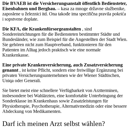
Die BVAEB ist die Versicherungsanstalt öffentlich Bediensteter,
Eisenbahnen und Bergbau.
– kasa za mnoge državne službenike,
zaposlene u železnici itd. Ona takođe ima specifična pravila pokrića
i sopstvene doplate.
Die KFA, die Krankenfürsorgeanstalten
, sind
Sondereinrichtungen für die Bediensteten bestimmter Städte und
Bundesländer, wie zum Beispiel für die Angestellten der Stadt Wien.
Sie gehören nicht zum Hauptverband, funktionieren für den
Patienten im Alltag jedoch praktisch wie eine normale
Krankenkasse.
Eine private Krankenversicherung, auch Zusatzversicherung
genannt
, ist keine Pflicht, sondern eine freiwillige Ergänzung bei
privaten Versicherungsunternehmen wie der Wiener Städtischen,
Uniqa oder Generali.
Sie bietet meist eine schnellere Verfügbarkeit von Arztterminen,
insbesondere bei Wahlärzten, eine komfortable Unterbringung der
Sonderklasse im Krankenhaus sowie Zusatzleistungen für
Physiotherapie, Psychotherapie, Alternativmedizin oder eine bessere
Abdeckung von Medikamenten.
Darf ich meinen Arzt selbst wählen?