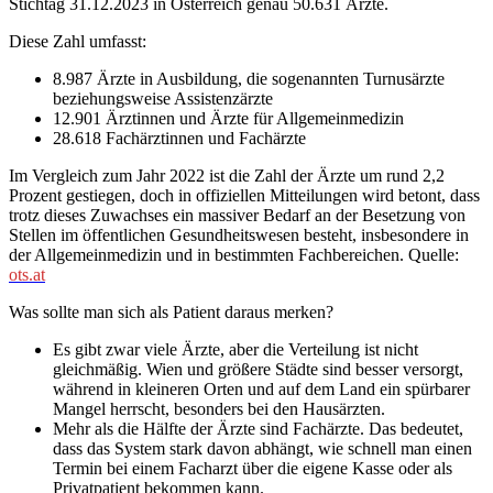
Stichtag 31.12.2023 in Österreich genau 50.631 Ärzte.
Diese Zahl umfasst:
8.987 Ärzte in Ausbildung, die sogenannten Turnusärzte
beziehungsweise Assistenzärzte
12.901 Ärztinnen und Ärzte für Allgemeinmedizin
28.618 Fachärztinnen und Fachärzte
Im Vergleich zum Jahr 2022 ist die Zahl der Ärzte um rund 2,2
Prozent gestiegen, doch in offiziellen Mitteilungen wird betont, dass
trotz dieses Zuwachses ein massiver Bedarf an der Besetzung von
Stellen im öffentlichen Gesundheitswesen besteht, insbesondere in
der Allgemeinmedizin und in bestimmten Fachbereichen. Quelle:
ots.at
Was sollte man sich als Patient daraus merken?
Es gibt zwar viele Ärzte, aber die Verteilung ist nicht
gleichmäßig. Wien und größere Städte sind besser versorgt,
während in kleineren Orten und auf dem Land ein spürbarer
Mangel herrscht, besonders bei den Hausärzten.
Mehr als die Hälfte der Ärzte sind Fachärzte. Das bedeutet,
dass das System stark davon abhängt, wie schnell man einen
Termin bei einem Facharzt über die eigene Kasse oder als
Privatpatient bekommen kann.