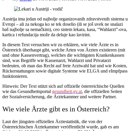
Austrija ima jedan od najbolje organizovanih zdravstvenih sistema u
Evropi – ali za nekoga ko se tek doselio (ili se još uvek ne snalazi
baš najbolje sa nemačkim), ceo sistem lekara, kasa, “Wahlarzt”-ova,
kartica i refundacija može da deluje kao lavirint.
In diesem Text versuchen wir zu erklären, wie viele Ärzte es in
Österreich überhaupt gibt, welche Arten von Ärzten existieren (mit
und ohne Kassenvertrag), welches die wichtigsten Krankenkassen
sind, was Begriffe wie Kassenarzt, Wahlarzt und Privatarzt
bedeuten, ob man das Recht auf freie Arztwahl hat und wie Kosten,
Rückerstattungen sowie digitale Systeme wie ELGA und eImpfpass
funktionieren.
Hinweis: Der Text stützt sich auf offizielle österreichische Quellen
wie das Gesundheitsportal
gesundheit.gv.at
, die offiziellen Seiten
der Sozialversicherung, die Ärztekammer und weitere Partner.
Wie viele Ärzte gibt es in Österreich?
Laut der jüngsten offiziellen Ärztestatistik, die von der
Österreichischen Ärztekammer veröffentlicht wurde, gab es am