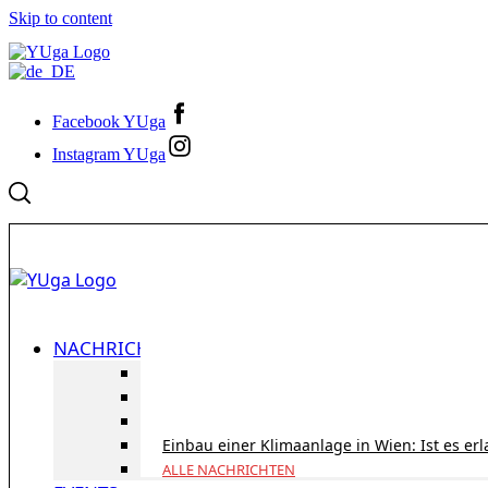
Skip to content
Facebook YUga
Instagram YUga
NACHRICHTEN
ID Austria Servicetour 2026: Erledigen Sie al
Korridorpension in Österreich: Lohnt sie sic
Gesundheitsversorgung in Österreich für To
Einbau einer Klimaanlage in Wien: Ist es er
ALLE NACHRICHTEN