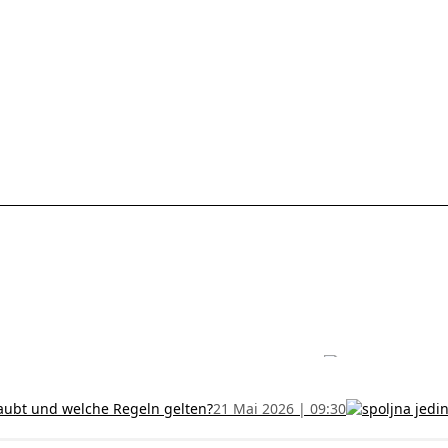
les ohne Termin und verlängern Sie Ihr Zertifikat rechtzeitig!
5 Juli
h und wer kann sie erhalten?
28 Juni 2026 | 09:32
uristen aus Serbien: Ein Leitfaden für das RFZO Formular
7 Juni 20
laubt und welche Regeln gelten?
21 Mai 2026 | 09:30