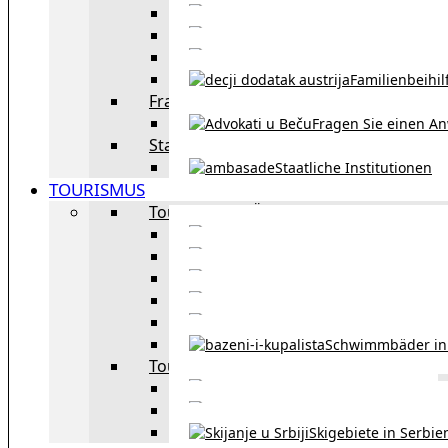
Eheschließu
Scheidung in Österreich
Familienbeihil
Fragen Sie den Anwalt
Fragen Sie einen An
Staatliche Institutionen
Staatliche Institutionen
TOURISMUS
Tourismus in Österreich
Sehe
Tourismus in Wie
Öffentliche Verkehrsmit
Innsbruck – Stadt mit it
Winterausrüstungspf
Schwimmbäder in
Tourismus in Region
Liste der Grenzübergänge
Autobahngebühren in der 
Skigebiete in Serbie