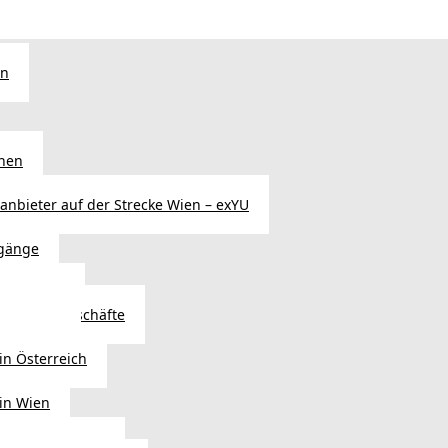
en
chen
sanbieter auf der Strecke Wien – exYU
gänge
r in Wien
Autoteilegeschäfte
sterreich
in Österreich
 in Wien
ags einkaufen?