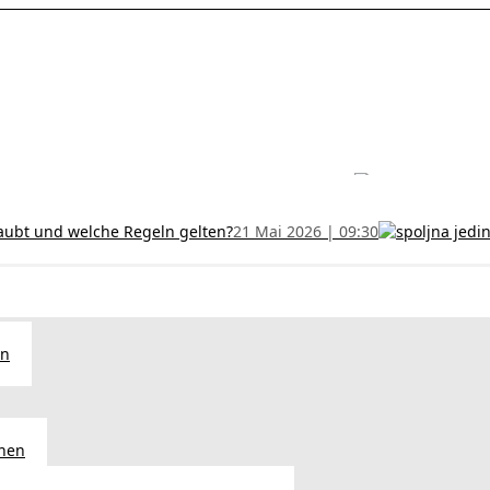
les ohne Termin und verlängern Sie Ihr Zertifikat rechtzeitig!
5 Juli
h und wer kann sie erhalten?
28 Juni 2026 | 09:32
uristen aus Serbien: Ein Leitfaden für das RFZO Formular
7 Juni 20
laubt und welche Regeln gelten?
21 Mai 2026 | 09:30
en
chen