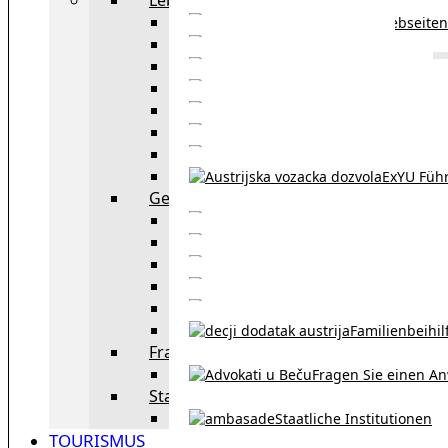
Webseiten
Wohnbeihilfe
Aufenthaltstitel
Aufenthalts
Visum
Pensionsversicheru
Österreichische Sta
ExYU Füh
Gesetz und Recht in Wien
exYU Anwälte 
exYU Dolmetscher und Üb
Eheschließu
Scheidung in Österreich
Familienbeihil
Fragen Sie den Anwalt
Fragen Sie einen An
Staatliche Institutionen
Staatliche Institutionen
TOURISMUS