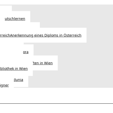
Wien
 Deutschlernen
ische Sprachschulen
Anerkennung eines Diploms in Österreich
ihre Werke
gen aus Diaspora
der Heimat
ligionsgemeinschaften in Wien
ibliothek in Wien
tudio Vedunia
signer