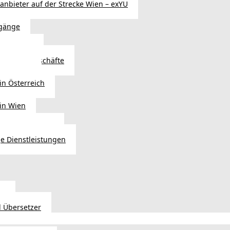
sanbieter auf der Strecke Wien – exYU
gänge
r in Wien
Autoteilegeschäfte
sterreich
in Österreich
 in Wien
ags einkaufen?
e Dienstleistungen
en
 Übersetzer