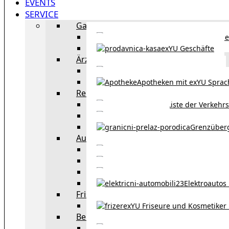
EVENTS
SERVICE
Gastronomie
exYU Gastronomie in Wi
exYU Geschäfte
Ärzte
exYU Ärzte in Wien
Apotheken mit exYU Spra
Reisen
Liste der Verkehr
Taxi in Wien
Grenzüber
Auto
exYU Automechanike
Autohändler und 
Autokauf in Ö
Elektroautos 
Friseure und Kosmetiker
exYU Friseure und Kosmetiker
Bereitschaftsdienste in Wien
Wo kann man sonnt