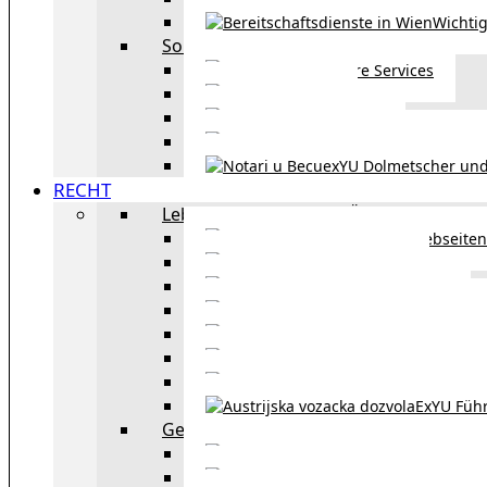
Wichtig
Sonstiges
Weitere Services
Kultur
exYU Sport
exYU Anwälte in Wi
exYU Dolmetscher und
RECHT
Leben und Arbeiten in Österreich
Webseiten
Wohnbeihilfe
Aufenthaltstitel
Aufenthalts
Visum
Pensionsversicheru
Österreichische Sta
ExYU Füh
Gesetz und Recht in Wien
exYU Anwälte 
exYU Dolmetscher und Üb