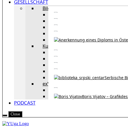
GESELLSCHAFT
Bildung
Deutschkurse in 
Portale zum
Studieren in Wien
Serb
Kultur
Bekannte Personen und 
Erzählun
Erzählungen aus 
Re
Serbische B
exYU Leute in Wien
Sprachlerns
Boris Vijatov – Grafikde
PODCAST
Close