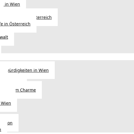
ng in Wien
Erbfolge in Österreich
fe in Österreich
walt
nswürdigkeiten in Wien
n
tel in Wien
alienischem Charme
licht
 Wien
Region
n