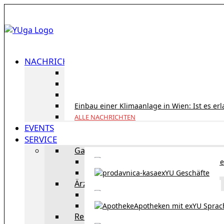
NACHRICHTEN
ID Austria Servicetour 2026: Erledigen Sie al
Korridorpension in Österreich: Lohnt sie sic
Gesundheitsversorgung in Österreich für To
Einbau einer Klimaanlage in Wien: Ist es er
ALLE NACHRICHTEN
EVENTS
SERVICE
Gastronomie
exYU Gastronomie in Wi
exYU Geschäfte
Ärzte
exYU Ärzte in Wien
Apotheken mit exYU Spra
Reisen