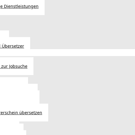
e Dienstleistungen
en
 Übersetzer
 zur Jobsuche
bewilligung
 - Verlängerung
ng in Österreich
atsbürgerschaft
rerschein übersetzen
in Wien
ersetzer