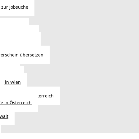
 zur Jobsuche
bewilligung
 - Verlängerung
ng in Österreich
atsbürgerschaft
rerschein übersetzen
in Wien
ersetzer
ng in Wien
Erbfolge in Österreich
fe in Österreich
walt