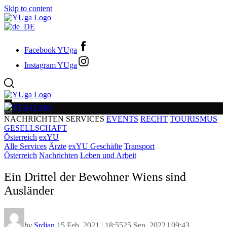
Skip to content
Facebook YUga
Instagram YUga
NACHRICHTEN
SERVICES
EVENTS
RECHT
TOURISMUS
GESELLSCHAFT
Österreich
exYU
Alle Services
Ärzte
exYU Geschäfte
Transport
Österreich
Nachrichten
Leben und Arbeit
Ein Drittel der Bewohner Wiens sind
Ausländer
by
Srdjan
15 Feb. 2021 | 18:55
25 Sep. 2022 | 09:43