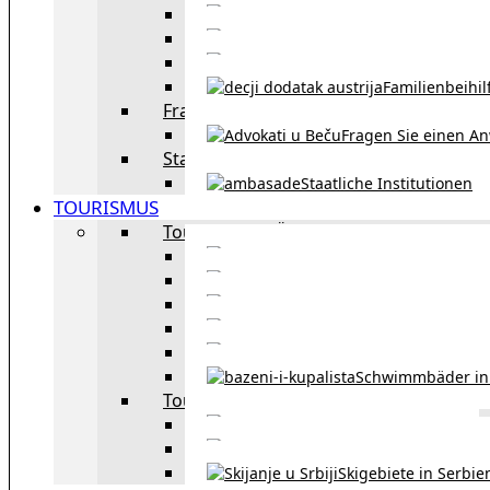
Eheschließu
Scheidung in Österreich
Familienbeihil
Fragen Sie den Anwalt
Fragen Sie einen An
Staatliche Institutionen
Staatliche Institutionen
TOURISMUS
Tourismus in Österreich
Sehe
Tourismus in Wie
Öffentliche Verkehrsmit
Innsbruck – Stadt mit it
Winterausrüstungspf
Schwimmbäder in
Tourismus in Region
Liste der Grenzübergänge
Autobahngebühren in der 
Skigebiete in Serbie