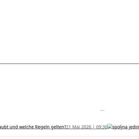
les ohne Termin und verlängern Sie Ihr Zertifikat rechtzeitig!
5 Juli
h und wer kann sie erhalten?
28 Juni 2026 | 09:32
uristen aus Serbien: Ein Leitfaden für das RFZO Formular
7 Juni 20
laubt und welche Regeln gelten?
21 Mai 2026 | 09:30