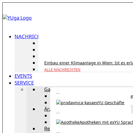
NACHRICHTEN
ID Austria Servicetour 2026: Erledigen Sie al
Korridorpension in Österreich: Lohnt sie sic
Gesundheitsversorgung in Österreich für To
Einbau einer Klimaanlage in Wien: Ist es er
ALLE NACHRICHTEN
EVENTS
SERVICE
Gastronomie
exYU Gastronomie in Wi
exYU Geschäfte
Ärzte
exYU Ärzte in Wien
Apotheken mit exYU Spra
Reisen