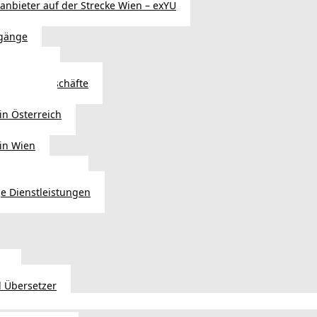
sanbieter auf der Strecke Wien – exYU
gänge
r in Wien
Autoteilegeschäfte
sterreich
in Österreich
 in Wien
ags einkaufen?
e Dienstleistungen
en
 Übersetzer