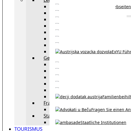
Webseiten
Wohnbeihilfe
Aufenthaltstitel
Aufenthalts
Visum
Pensionsversicheru
Österreichische Sta
ExYU Füh
Gesetz und Recht in Wien
exYU Anwälte 
exYU Dolmetscher und Üb
Eheschließu
Scheidung in Österreich
Familienbeihil
Fragen Sie den Anwalt
Fragen Sie einen An
Staatliche Institutionen
Staatliche Institutionen
TOURISMUS