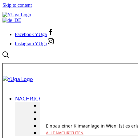
Skip to content
Facebook YUga
Instagram YUga
NACHRICHTEN
ID Austria Servicetour 2026: Erledigen Sie al
Korridorpension in Österreich: Lohnt sie sic
Gesundheitsversorgung in Österreich für To
Einbau einer Klimaanlage in Wien: Ist es er
ALLE NACHRICHTEN