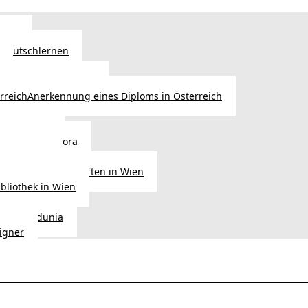
Wien
 Deutschlernen
ische Sprachschulen
Anerkennung eines Diploms in Österreich
ihre Werke
gen aus Diaspora
der Heimat
ligionsgemeinschaften in Wien
ibliothek in Wien
tudio Vedunia
signer