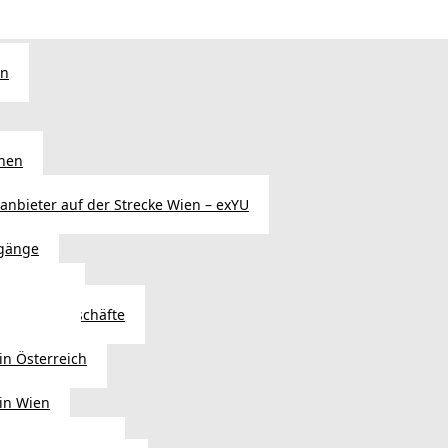
en
chen
sanbieter auf der Strecke Wien – exYU
gänge
r in Wien
Autoteilegeschäfte
sterreich
in Österreich
 in Wien
ags einkaufen?