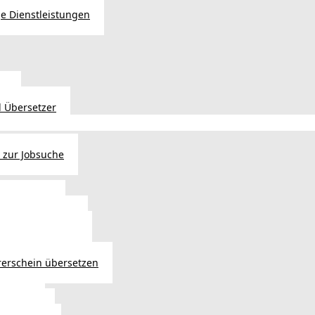
e Dienstleistungen
en
 Übersetzer
 zur Jobsuche
bewilligung
 - Verlängerung
ng in Österreich
atsbürgerschaft
rerschein übersetzen
in Wien
ersetzer