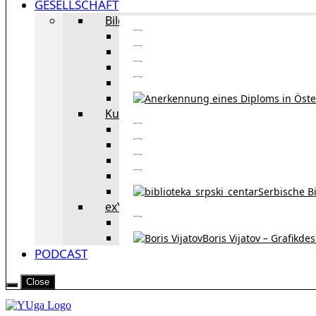
GESELLSCHAFT
Bildung
Deutschkurse in 
Portale zum
Studieren in Wien
Serb
Kultur
Bekannte Personen und 
Erzählun
Erzählungen aus 
Re
Serbische B
exYU Leute in Wien
Sprachlerns
Boris Vijatov – Grafikde
PODCAST
Close