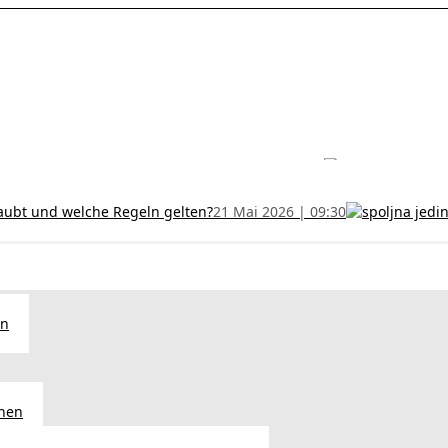
les ohne Termin und verlängern Sie Ihr Zertifikat rechtzeitig!
5 Juli
h und wer kann sie erhalten?
28 Juni 2026 | 09:32
uristen aus Serbien: Ein Leitfaden für das RFZO Formular
7 Juni 20
laubt und welche Regeln gelten?
21 Mai 2026 | 09:30
en
chen