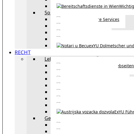
Wichtig
Sonstiges
Weitere Services
Kultur
exYU Sport
exYU Anwälte in Wi
exYU Dolmetscher und
RECHT
Leben und Arbeiten in Österreich
Webseiten
Wohnbeihilfe
Aufenthaltstitel
Aufenthalts
Visum
Pensionsversicheru
Österreichische Sta
ExYU Füh
Gesetz und Recht in Wien
exYU Anwälte 
exYU Dolmetscher und Üb