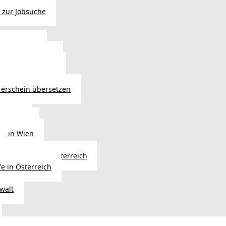
 zur Jobsuche
bewilligung
 - Verlängerung
ng in Österreich
atsbürgerschaft
rerschein übersetzen
in Wien
ersetzer
ng in Wien
Erbfolge in Österreich
fe in Österreich
walt