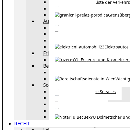
Liste der Verkehr
Taxi in Wien
Grenzüber
Auto
exYU Automechanike
Autohändler und 
Autokauf in Ö
Elektroautos 
Friseure und Kosmetiker
exYU Friseure und Kosmetiker
Bereitschaftsdienste in Wien
Wo kann man sonnt
Wichtig
Sonstiges
Weitere Services
Kultur
exYU Sport
exYU Anwälte in Wi
exYU Dolmetscher und
RECHT
Leben und Arbeiten in Österreich