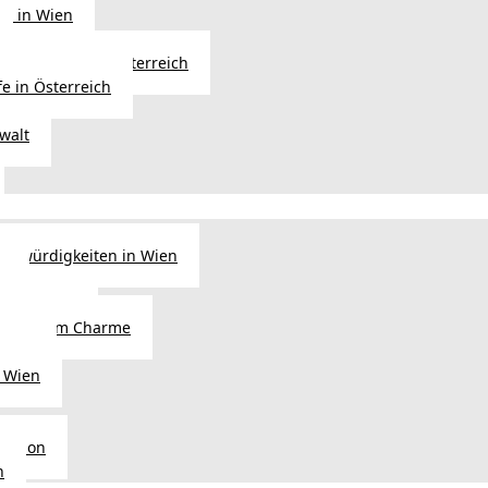
ng in Wien
Erbfolge in Österreich
fe in Österreich
walt
nswürdigkeiten in Wien
n
tel in Wien
alienischem Charme
licht
 Wien
Region
n