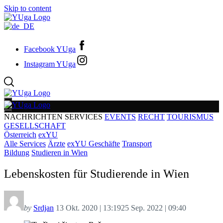
Skip to content
Facebook YUga
Instagram YUga
NACHRICHTEN
SERVICES
EVENTS
RECHT
TOURISMUS
GESELLSCHAFT
Österreich
exYU
Alle Services
Ärzte
exYU Geschäfte
Transport
Bildung
Studieren in Wien
Lebenskosten für Studierende in Wien
by
Srdjan
13 Okt. 2020 | 13:19
25 Sep. 2022 | 09:40