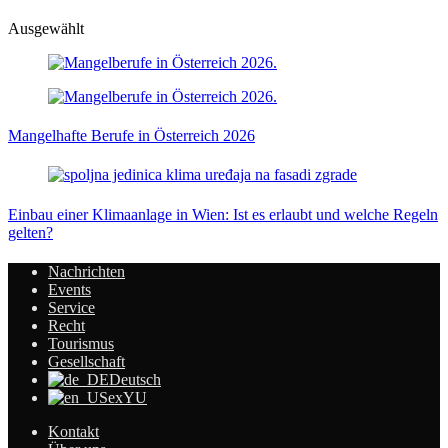
Ausgewählt
Mangelhafte Berufe in Österreich 2026
Einbau einer Klimaanlage in Wien: Ist es erlaubt und welche Regeln
gelten?
Nachrichten
Events
Service
Recht
Tourismus
Gesellschaft
Deutsch
exYU
Kontakt