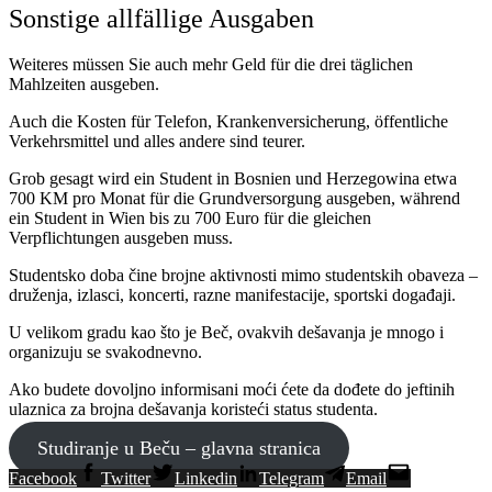
Sonstige allfällige Ausgaben
Weiteres müssen Sie auch mehr Geld für die drei täglichen
Mahlzeiten ausgeben.
Auch die Kosten für Telefon, Krankenversicherung, öffentliche
Verkehrsmittel und alles andere sind teurer.
Grob gesagt wird ein Student in Bosnien und Herzegowina etwa
700 KM pro Monat für die Grundversorgung ausgeben, während
ein Student in Wien bis zu 700 Euro für die gleichen
Verpflichtungen ausgeben muss.
Studentsko doba čine brojne aktivnosti mimo studentskih obaveza –
druženja, izlasci, koncerti, razne manifestacije, sportski događaji.
U velikom gradu kao što je Beč, ovakvih dešavanja je mnogo i
organizuju se svakodnevno.
Ako budete dovoljno informisani moći ćete da dođete do jeftinih
ulaznica za brojna dešavanja koristeći status studenta.
Studiranje u Beču – glavna stranica
Facebook
Twitter
Linkedin
Telegram
Email