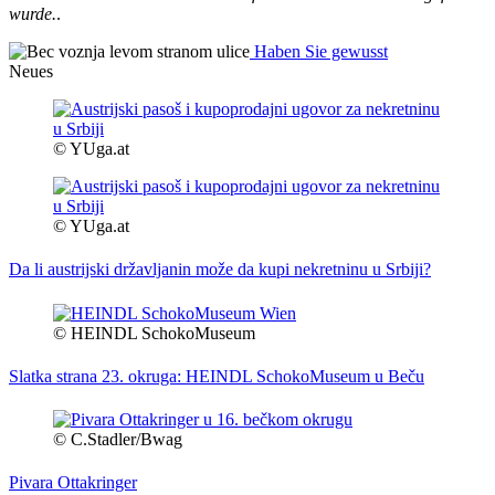
wurde.
.
Haben Sie gewusst
Neues
© YUga.at
© YUga.at
Da li austrijski državljanin može da kupi nekretninu u Srbiji?
© HEINDL SchokoMuseum
Slatka strana 23. okruga: HEINDL SchokoMuseum u Beču
© C.Stadler/Bwag
Pivara Ottakringer