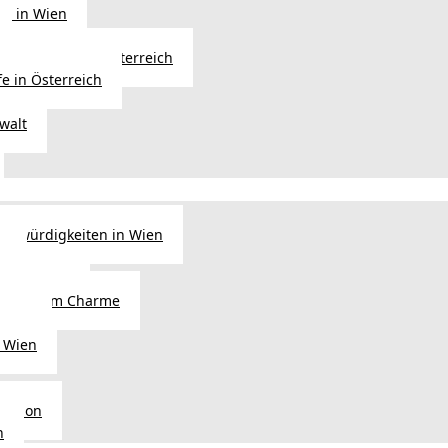
ng in Wien
Erbfolge in Österreich
fe in Österreich
walt
nswürdigkeiten in Wien
n
tel in Wien
alienischem Charme
licht
 Wien
Region
n