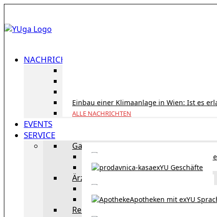
NACHRICHTEN
ID Austria Servicetour 2026: Erledigen Sie al
Korridorpension in Österreich: Lohnt sie sic
Gesundheitsversorgung in Österreich für To
Einbau einer Klimaanlage in Wien: Ist es er
ALLE NACHRICHTEN
EVENTS
SERVICE
Gastronomie
exYU Gastronomie in Wi
exYU Geschäfte
Ärzte
exYU Ärzte in Wien
Apotheken mit exYU Spra
Reisen