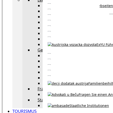
Webseiten
Wohnbeihilfe
Aufenthaltstitel
Aufenthalts
Visum
Pensionsversicheru
Österreichische Sta
ExYU Füh
Gesetz und Recht in Wien
exYU Anwälte 
exYU Dolmetscher und Üb
Eheschließu
Scheidung in Österreich
Familienbeihil
Fragen Sie den Anwalt
Fragen Sie einen An
Staatliche Institutionen
Staatliche Institutionen
TOURISMUS