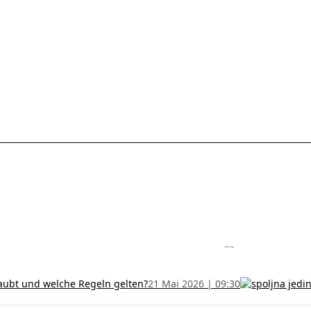
les ohne Termin und verlängern Sie Ihr Zertifikat rechtzeitig!
5 Juli
h und wer kann sie erhalten?
28 Juni 2026 | 09:32
uristen aus Serbien: Ein Leitfaden für das RFZO Formular
7 Juni 20
laubt und welche Regeln gelten?
21 Mai 2026 | 09:30