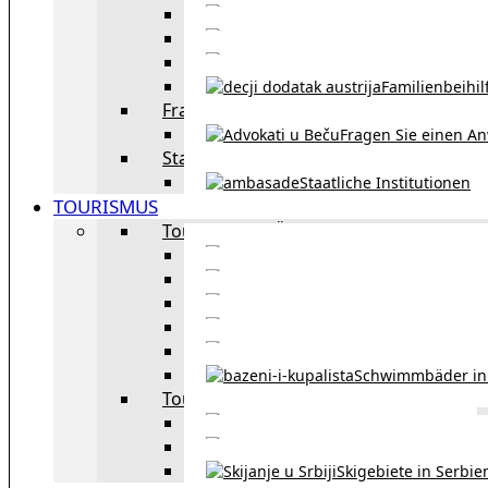
Eheschließu
Scheidung in Österreich
Familienbeihil
Fragen Sie den Anwalt
Fragen Sie einen An
Staatliche Institutionen
Staatliche Institutionen
TOURISMUS
Tourismus in Österreich
Sehe
Tourismus in Wie
Öffentliche Verkehrsmit
Innsbruck – Stadt mit it
Winterausrüstungspf
Schwimmbäder in
Tourismus in Region
Liste der Grenzübergänge
Autobahngebühren in der 
Skigebiete in Serbie