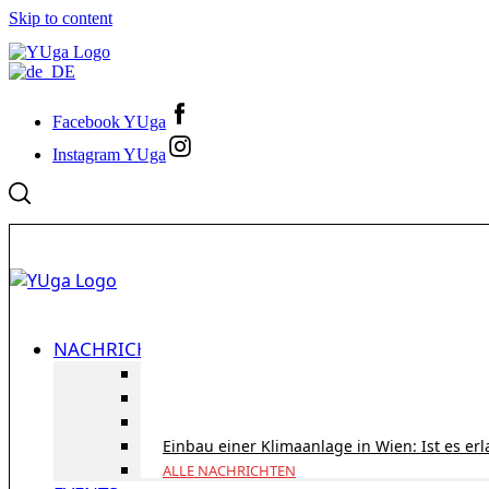
Skip to content
Facebook YUga
Instagram YUga
NACHRICHTEN
ID Austria Servicetour 2026: Erledigen Sie al
Korridorpension in Österreich: Lohnt sie sic
Gesundheitsversorgung in Österreich für To
Einbau einer Klimaanlage in Wien: Ist es er
ALLE NACHRICHTEN