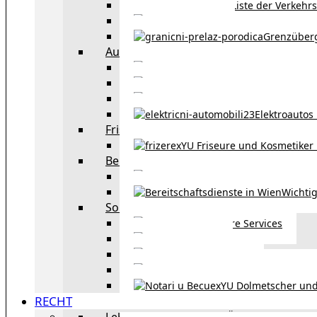
Liste der Verkehr
Taxi in Wien
Grenzüber
Auto
exYU Automechanike
Autohändler und 
Autokauf in Ö
Elektroautos 
Friseure und Kosmetiker
exYU Friseure und Kosmetiker
Bereitschaftsdienste in Wien
Wo kann man sonnt
Wichtig
Sonstiges
Weitere Services
Kultur
exYU Sport
exYU Anwälte in Wi
exYU Dolmetscher und
RECHT
Leben und Arbeiten in Österreich