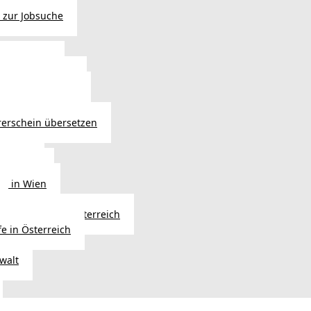
 zur Jobsuche
bewilligung
 - Verlängerung
ng in Österreich
atsbürgerschaft
rerschein übersetzen
in Wien
ersetzer
ng in Wien
Erbfolge in Österreich
fe in Österreich
walt