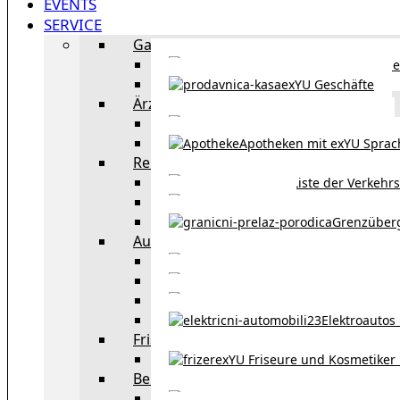
EVENTS
SERVICE
Gastronomie
exYU Gastronomie in Wi
exYU Geschäfte
Ärzte
exYU Ärzte in Wien
Apotheken mit exYU Spra
Reisen
Liste der Verkehr
Taxi in Wien
Grenzüber
Auto
exYU Automechanike
Autohändler und 
Autokauf in Ö
Elektroautos 
Friseure und Kosmetiker
exYU Friseure und Kosmetiker
Bereitschaftsdienste in Wien
Wo kann man sonnt