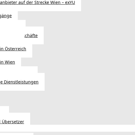
sanbieter auf der Strecke Wien – exYU
gänge
r in Wien
Autoteilegeschäfte
sterreich
in Österreich
 in Wien
ags einkaufen?
e Dienstleistungen
en
 Übersetzer