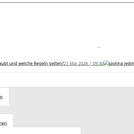
les ohne Termin und verlängern Sie Ihr Zertifikat rechtzeitig!
5 Juli
h und wer kann sie erhalten?
28 Juni 2026 | 09:32
uristen aus Serbien: Ein Leitfaden für das RFZO Formular
7 Juni 20
laubt und welche Regeln gelten?
21 Mai 2026 | 09:30
en
chen