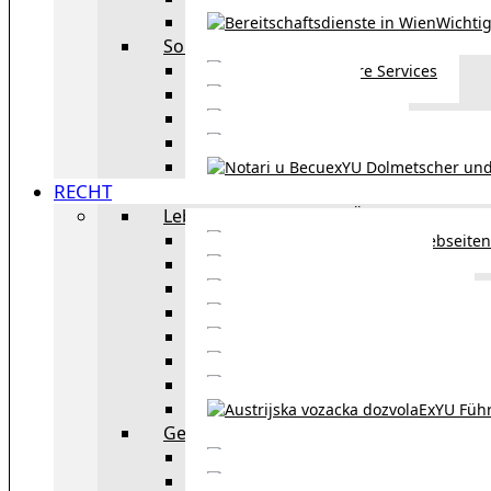
Wichtig
Sonstiges
Weitere Services
Kultur
exYU Sport
exYU Anwälte in Wi
exYU Dolmetscher und
RECHT
Leben und Arbeiten in Österreich
Webseiten
Wohnbeihilfe
Aufenthaltstitel
Aufenthalts
Visum
Pensionsversicheru
Österreichische Sta
ExYU Füh
Gesetz und Recht in Wien
exYU Anwälte 
exYU Dolmetscher und Üb