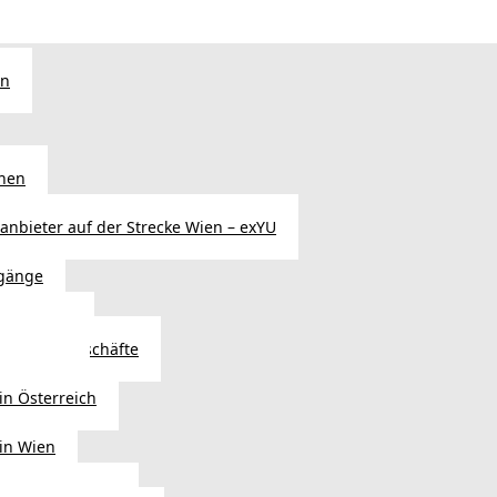
en
chen
sanbieter auf der Strecke Wien – exYU
gänge
r in Wien
Autoteilegeschäfte
sterreich
in Österreich
 in Wien
ags einkaufen?