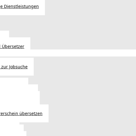
e Dienstleistungen
en
 Übersetzer
 zur Jobsuche
bewilligung
 - Verlängerung
ng in Österreich
atsbürgerschaft
rerschein übersetzen
in Wien
ersetzer