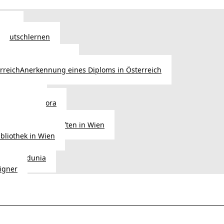
Wien
 Deutschlernen
ische Sprachschulen
Anerkennung eines Diploms in Österreich
ihre Werke
gen aus Diaspora
der Heimat
ligionsgemeinschaften in Wien
ibliothek in Wien
tudio Vedunia
signer