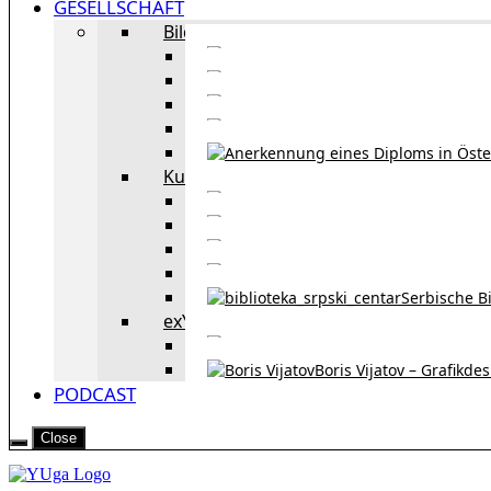
GESELLSCHAFT
Bildung
Deutschkurse in 
Portale zum
Studieren in Wien
Serb
Kultur
Bekannte Personen und 
Erzählun
Erzählungen aus 
Re
Serbische B
exYU Leute in Wien
Sprachlerns
Boris Vijatov – Grafikde
PODCAST
Close