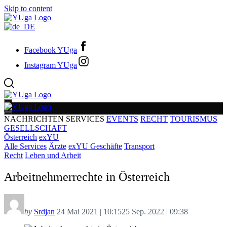
Skip to content
Facebook YUga
Instagram YUga
NACHRICHTEN
SERVICES
EVENTS
RECHT
TOURISMUS
GESELLSCHAFT
Österreich
exYU
Alle Services
Ärzte
exYU Geschäfte
Transport
Recht
Leben und Arbeit
Arbeitnehmerrechte in Österreich
by
Srdjan
24 Mai 2021 | 10:15
25 Sep. 2022 | 09:38