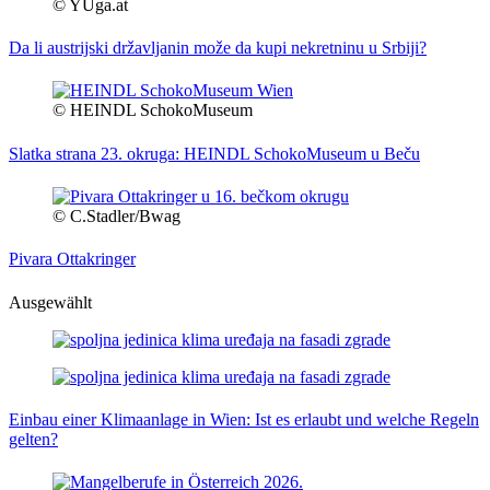
© YUga.at
Da li austrijski državljanin može da kupi nekretninu u Srbiji?
© HEINDL SchokoMuseum
Slatka strana 23. okruga: HEINDL SchokoMuseum u Beču
© C.Stadler/Bwag
Pivara Ottakringer
Ausgewählt
Einbau einer Klimaanlage in Wien: Ist es erlaubt und welche Regeln
gelten?