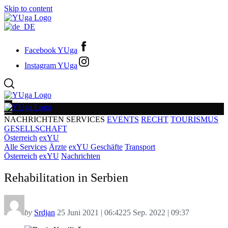
Skip to content
Facebook YUga
Instagram YUga
NACHRICHTEN
SERVICES
EVENTS
RECHT
TOURISMUS
GESELLSCHAFT
Österreich
exYU
Alle Services
Ärzte
exYU Geschäfte
Transport
Österreich
exYU
Nachrichten
Rehabilitation in Serbien
by
Srdjan
25 Juni 2021 | 06:42
25 Sep. 2022 | 09:37