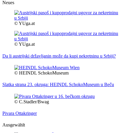
Neues
© YUga.at
© YUga.at
Da li austrijski državljanin može da kupi nekretninu u Srbiji?
© HEINDL SchokoMuseum
Slatka strana 23. okruga: HEINDL SchokoMuseum u Beču
© C.Stadler/Bwag
Pivara Ottakringer
Ausgewählt