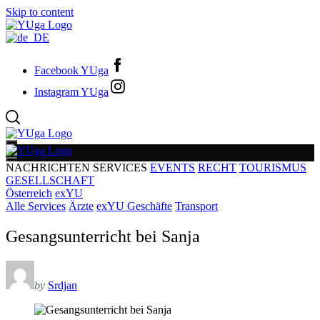
Skip to content
Facebook YUga
Instagram YUga
NACHRICHTEN
SERVICES
EVENTS
RECHT
TOURISMUS
GESELLSCHAFT
Österreich
exYU
Alle Services
Ärzte
exYU Geschäfte
Transport
Gesangsunterricht bei Sanja
by
Srdjan