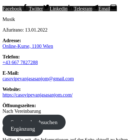
Facebook
Twitter
Linkedin
Telegram
Email
Musik
Ažurirano: 13.01.2022
Adresse:
Online-Kurse, 1100 Wien
Telefon:
+43 667 7827288
E-Mail:
casovipevanjasasanjom@gmail.com
Website:
https://casovipevanjasasanjom.com/
Öffnungszeiten:
Nach Vereinbarung
Service durchsuchen
Ergänzung
Helfen Sie mit, die Informationen auf der Seite aktuell zu halten,