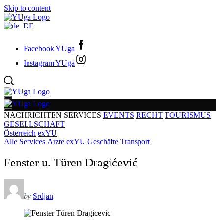
Skip to content
Facebook YUga
Instagram YUga
NACHRICHTEN
SERVICES
EVENTS
RECHT
TOURISMUS
GESELLSCHAFT
Österreich
exYU
Alle Services
Ärzte
exYU Geschäfte
Transport
Fenster u. Türen Dragićević
by
Srdjan