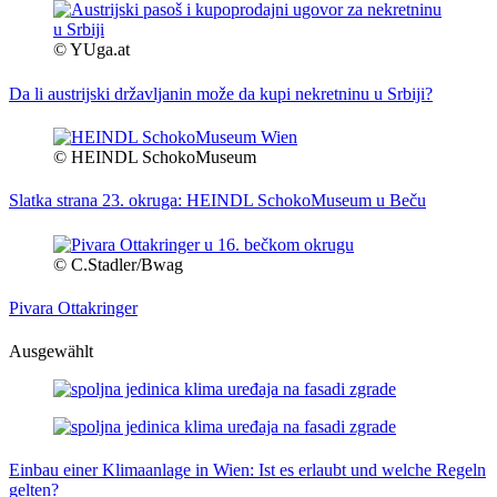
© YUga.at
Da li austrijski državljanin može da kupi nekretninu u Srbiji?
© HEINDL SchokoMuseum
Slatka strana 23. okruga: HEINDL SchokoMuseum u Beču
© C.Stadler/Bwag
Pivara Ottakringer
Ausgewählt
Einbau einer Klimaanlage in Wien: Ist es erlaubt und welche Regeln
gelten?