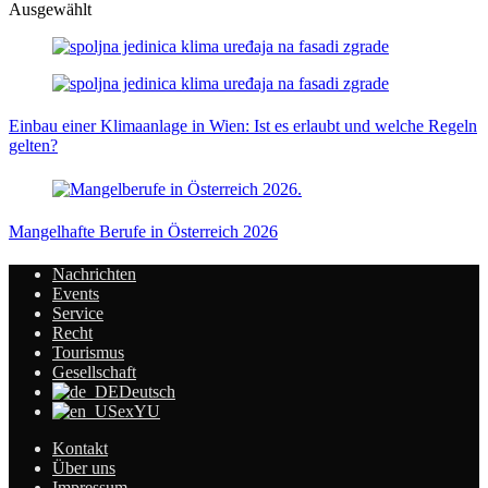
Ausgewählt
Einbau einer Klimaanlage in Wien: Ist es erlaubt und welche Regeln
gelten?
Mangelhafte Berufe in Österreich 2026
Nachrichten
Events
Service
Recht
Tourismus
Gesellschaft
Deutsch
exYU
Kontakt
Über uns
Impressum