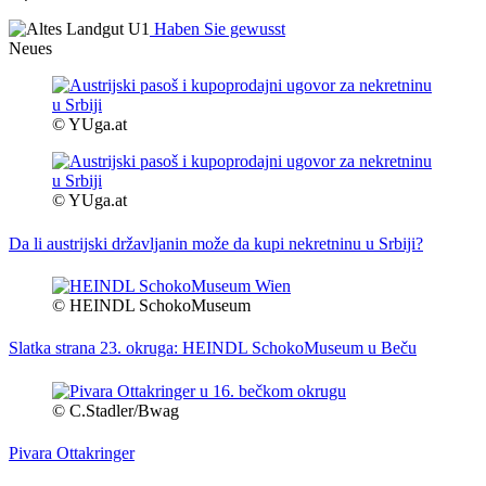
Haben Sie gewusst
Neues
© YUga.at
© YUga.at
Da li austrijski državljanin može da kupi nekretninu u Srbiji?
© HEINDL SchokoMuseum
Slatka strana 23. okruga: HEINDL SchokoMuseum u Beču
© C.Stadler/Bwag
Pivara Ottakringer