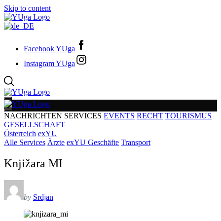
Skip to content
Facebook YUga
Instagram YUga
NACHRICHTEN
SERVICES
EVENTS
RECHT
TOURISMUS
GESELLSCHAFT
Österreich
exYU
Alle Services
Ärzte
exYU Geschäfte
Transport
Knjižara MI
by
Srdjan