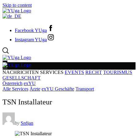
Skip to content
Facebook YUga
Instagram YUga
NACHRICHTEN
SERVICES
EVENTS
RECHT
TOURISMUS
GESELLSCHAFT
Österreich
exYU
Alle Services
Ärzte
exYU Geschäfte
Transport
TSN Installateur
by
Srdjan