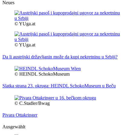
Neues
© YUga.at
© YUga.at
Da li austrijski državljanin može da kupi nekretninu u Srbiji?
© HEINDL SchokoMuseum
Slatka strana 23. okruga: HEINDL SchokoMuseum u Beču
© C.Stadler/Bwag
Pivara Ottakringer
Ausgewählt