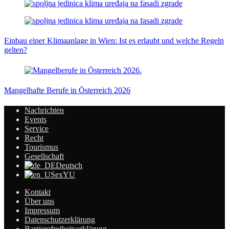
Einbau einer Klimaanlage in Wien: Ist es erlaubt und welche Regeln
gelten?
Mangelhafte Berufe in Österreich 2026
Nachrichten
Events
Service
Recht
Tourismus
Gesellschaft
Deutsch
exYU
Kontakt
Über uns
Impressum
Datenschutzerklärung
Barrierefreiheitserklärung