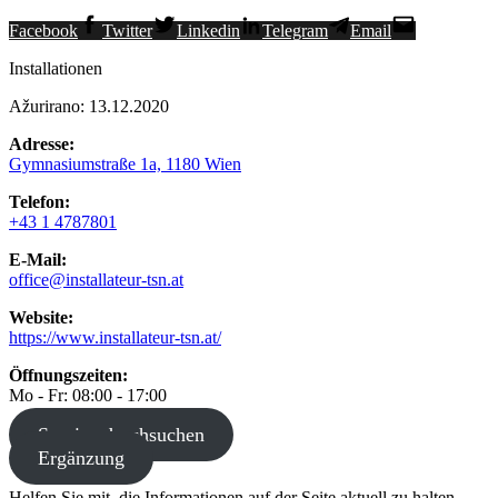
Facebook
Twitter
Linkedin
Telegram
Email
Installationen
Ažurirano: 13.12.2020
Adresse:
Gymnasiumstraße 1a, 1180 Wien
Telefon:
+43 1 4787801
E-Mail:
office@installateur-tsn.at
Website:
https://www.installateur-tsn.at/
Öffnungszeiten:
Mo - Fr: 08:00 - 17:00
Service durchsuchen
Ergänzung
Helfen Sie mit, die Informationen auf der Seite aktuell zu halten,