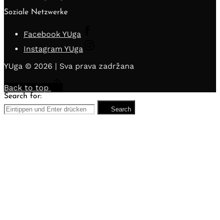
Soziale Netzwerke
Facebook YUga
Instagram YUga
YUga © 2026 | Sva prava zadržana
Back to top
Search for:
Search