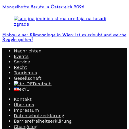
Mangelhafte Berufe in Österreich 2026
Einbau einer Klimaanlage in Wien: Ist es erlaubt und welche
Regeln gelten?
Nachrichten
Events
Service
Recht
Tourismus
Gesellschaft
Deutsch
exYU
Kontakt
Über uns
Impressum
Datenschutzerklärung
Barrierefreiheitserklärung
Changelog