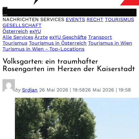
NACHRICHTEN
SERVICES
EVENTS
RECHT
TOURISMUS
GESELLSCHAFT
Österreich
exYU
Alle Services
Ärzte
exYU Geschäfte
Transport
Tourismus
Tourismus in Österreich
Tourismus in Wien
Turismus in Wien - Top-Locations
Volksgarten: ein traumhafter
Rosengarten im Herzen der Kaiserstadt
by
Srdjan
26 Mai 2026 | 19:58
26 Mai 2026 | 19:58