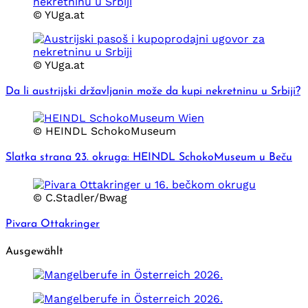
© YUga.at
© YUga.at
Da li austrijski državljanin može da kupi nekretninu u Srbiji?
© HEINDL SchokoMuseum
Slatka strana 23. okruga: HEINDL SchokoMuseum u Beču
© C.Stadler/Bwag
Pivara Ottakringer
Ausgewählt