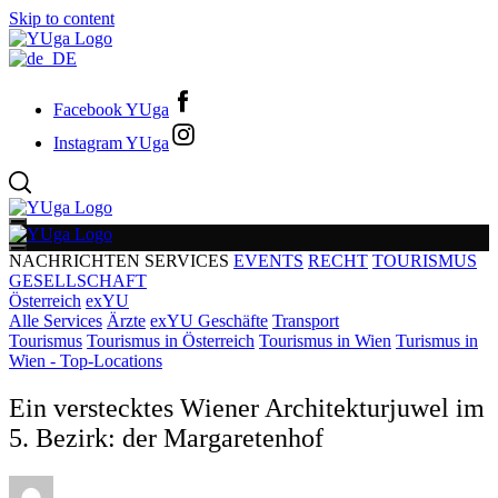
Skip to content
Facebook YUga
Instagram YUga
NACHRICHTEN
SERVICES
EVENTS
RECHT
TOURISMUS
GESELLSCHAFT
Österreich
exYU
Alle Services
Ärzte
exYU Geschäfte
Transport
Tourismus
Tourismus in Österreich
Tourismus in Wien
Turismus in
Wien - Top-Locations
Ein verstecktes Wiener Architekturjuwel im
5. Bezirk: der Margaretenhof