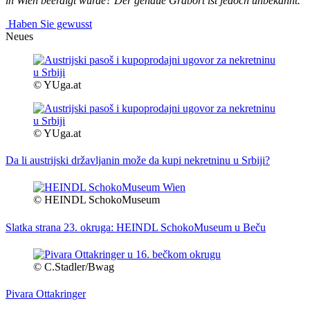
in Wien beerdigt wurde? Der genaue Grabort ist jedoch unbekannt.
Haben Sie gewusst
Neues
© YUga.at
© YUga.at
Da li austrijski državljanin može da kupi nekretninu u Srbiji?
© HEINDL SchokoMuseum
Slatka strana 23. okruga: HEINDL SchokoMuseum u Beču
© C.Stadler/Bwag
Pivara Ottakringer