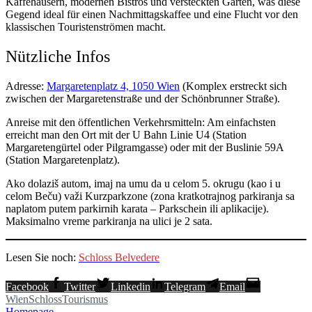
Kaffehäusern, modernen Bistros und versteckten Gärten, was diese
Gegend ideal für einen Nachmittagskaffee und eine Flucht vor den
klassischen Touristenströmen macht.
Nützliche Infos
Adresse:
Margaretenplatz 4, 1050 Wien
(Komplex erstreckt sich
zwischen der Margaretenstraße und der Schönbrunner Straße).
Anreise mit den öffentlichen Verkehrsmitteln: Am einfachsten
erreicht man den Ort mit der U Bahn Linie U4 (Station
Margaretengürtel oder Pilgramgasse) oder mit der Buslinie 59A
(Station Margaretenplatz).
Ako dolaziš autom, imaj na umu da u celom 5. okrugu (kao i u
celom Beču) važi Kurzparkzone (zona kratkotrajnog parkiranja sa
naplatom putem parkirnih karata – Parkschein ili aplikacije).
Maksimalno vreme parkiranja na ulici je 2 sata.
Lesen Sie noch:
Schloss Belvedere
Facebook
Twitter
Linkedin
Telegram
Email
Wien
Schloss
Tourismus
Homepage