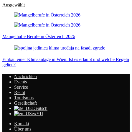
Ausgewählt
Mangelhafte Berufe in Österreich 2026
Einbau einer Klimaanlage in Wien: Ist es erlaubt und welche Regeln
gelten?
Nachrichten
Events
Service
Recht
Tourismus
Gesellschaft
Deutsch
exYU
Kontakt
Über uns