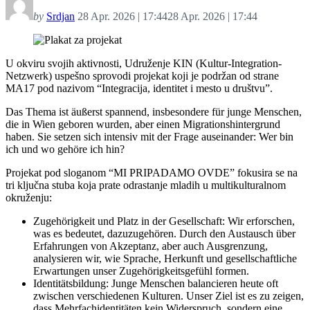
by
Srdjan
28 Apr. 2026 | 17:44
28 Apr. 2026 | 17:44
U okviru svojih aktivnosti, Udruženje KIN (Kultur-Integration-
Netzwerk) uspešno sprovodi projekat koji je podržan od strane
MA17 pod nazivom “Integracija, identitet i mesto u društvu”.
Das Thema ist äußerst spannend, insbesondere für junge Menschen,
die in Wien geboren wurden, aber einen Migrationshintergrund
haben. Sie setzen sich intensiv mit der Frage auseinander: Wer bin
ich und wo gehöre ich hin?
Projekat pod sloganom “MI PRIPADAMO OVDE” fokusira se na
tri ključna stuba koja prate odrastanje mladih u multikulturalnom
okruženju:
Zugehörigkeit und Platz in der Gesellschaft: Wir erforschen,
was es bedeutet, dazuzugehören. Durch den Austausch über
Erfahrungen von Akzeptanz, aber auch Ausgrenzung,
analysieren wir, wie Sprache, Herkunft und gesellschaftliche
Erwartungen unser Zugehörigkeitsgefühl formen.
Identitätsbildung: Junge Menschen balancieren heute oft
zwischen verschiedenen Kulturen. Unser Ziel ist es zu zeigen,
dass Mehrfachidentitäten kein Widerspruch, sondern eine