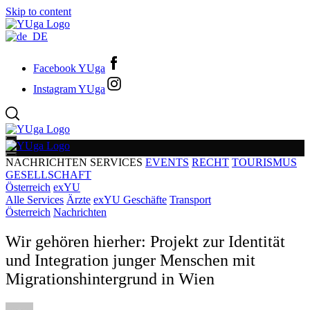
Skip to content
Facebook YUga
Instagram YUga
NACHRICHTEN
SERVICES
EVENTS
RECHT
TOURISMUS
GESELLSCHAFT
Österreich
exYU
Alle Services
Ärzte
exYU Geschäfte
Transport
Österreich
Nachrichten
Wir gehören hierher: Projekt zur Identität
und Integration junger Menschen mit
Migrationshintergrund in Wien