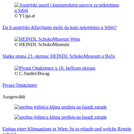
© YUga.at
Da li austrijski državljanin može da kupi nekretninu u Srbiji?
© HEINDL SchokoMuseum
Slatka strana 23. okruga: HEINDL SchokoMuseum u Beču
© C.Stadler/Bwag
Pivara Ottakringer
Ausgewählt
Einbau einer Klimaanlage in Wien: Ist es erlaubt und welche Regeln