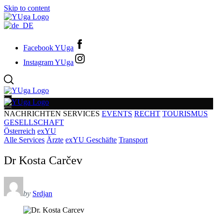
Skip to content
Facebook YUga
Instagram YUga
NACHRICHTEN
SERVICES
EVENTS
RECHT
TOURISMUS
GESELLSCHAFT
Österreich
exYU
Alle Services
Ärzte
exYU Geschäfte
Transport
Dr Kosta Carčev
by
Srdjan