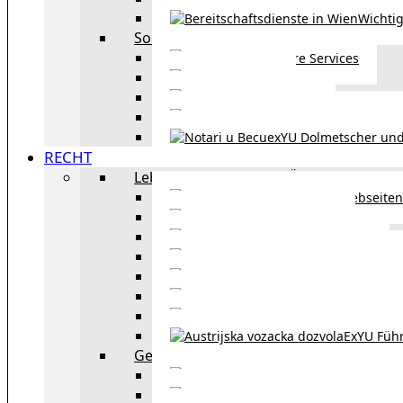
Wichtig
Sonstiges
Weitere Services
Kultur
exYU Sport
exYU Anwälte in Wi
exYU Dolmetscher und
RECHT
Leben und Arbeiten in Österreich
Webseiten
Wohnbeihilfe
Aufenthaltstitel
Aufenthalts
Visum
Pensionsversicheru
Österreichische Sta
ExYU Füh
Gesetz und Recht in Wien
exYU Anwälte 
exYU Dolmetscher und Üb