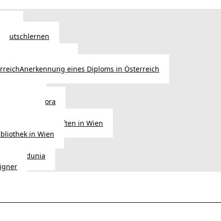
Wien
 Deutschlernen
ische Sprachschulen
Anerkennung eines Diploms in Österreich
ihre Werke
gen aus Diaspora
der Heimat
ligionsgemeinschaften in Wien
ibliothek in Wien
tudio Vedunia
signer