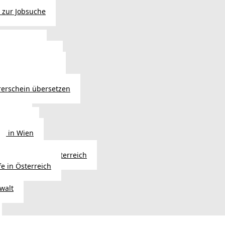
 zur Jobsuche
bewilligung
 - Verlängerung
ng in Österreich
atsbürgerschaft
rerschein übersetzen
in Wien
ersetzer
ng in Wien
Erbfolge in Österreich
fe in Österreich
walt