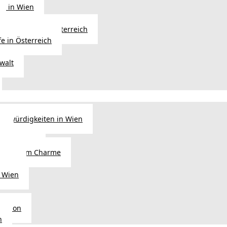
ng in Wien
Erbfolge in Österreich
fe in Österreich
walt
nswürdigkeiten in Wien
n
tel in Wien
alienischem Charme
licht
 Wien
Region
n