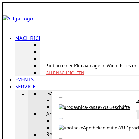
NACHRICHTEN
ID Austria Servicetour 2026: Erledigen Sie al
Korridorpension in Österreich: Lohnt sie sic
Gesundheitsversorgung in Österreich für To
Einbau einer Klimaanlage in Wien: Ist es er
ALLE NACHRICHTEN
EVENTS
SERVICE
Gastronomie
exYU Gastronomie in Wi
exYU Geschäfte
Ärzte
exYU Ärzte in Wien
Apotheken mit exYU Spra
Reisen