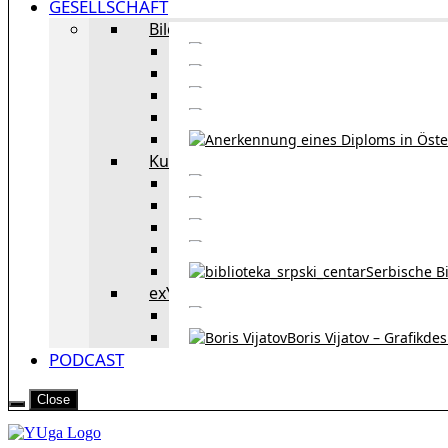
GESELLSCHAFT
Bildung
Deutschkurse in 
Portale zum
Studieren in Wien
Serb
Kultur
Bekannte Personen und 
Erzählun
Erzählungen aus 
Re
Serbische B
exYU Leute in Wien
Sprachlerns
Boris Vijatov – Grafikde
PODCAST
Close