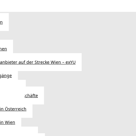
en
chen
sanbieter auf der Strecke Wien – exYU
gänge
r in Wien
Autoteilegeschäfte
sterreich
in Österreich
 in Wien
ags einkaufen?