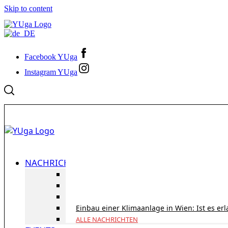
Skip to content
Facebook YUga
Instagram YUga
NACHRICHTEN
ID Austria Servicetour 2026: Erledigen Sie al
Korridorpension in Österreich: Lohnt sie sic
Gesundheitsversorgung in Österreich für To
Einbau einer Klimaanlage in Wien: Ist es er
ALLE NACHRICHTEN