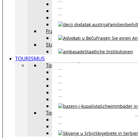
Eheschließu
Scheidung in Österreich
Familienbeihil
Fragen Sie den Anwalt
Fragen Sie einen An
Staatliche Institutionen
Staatliche Institutionen
TOURISMUS
Tourismus in Österreich
Sehe
Tourismus in Wie
Öffentliche Verkehrsmit
Innsbruck – Stadt mit it
Winterausrüstungspf
Schwimmbäder in
Tourismus in Region
Liste der Grenzübergänge
Autobahngebühren in der 
Skigebiete in Serbie