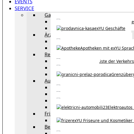
EVENTS
SERVICE
Gastronomie
exYU Gastronomie in Wi
exYU Geschäfte
Ärzte
exYU Ärzte in Wien
Apotheken mit exYU Spra
Reisen
Liste der Verkehr
Taxi in Wien
Grenzüber
Auto
exYU Automechanike
Autohändler und 
Autokauf in Ö
Elektroautos 
Friseure und Kosmetiker
exYU Friseure und Kosmetiker
Bereitschaftsdienste in Wien
Wo kann man sonnt