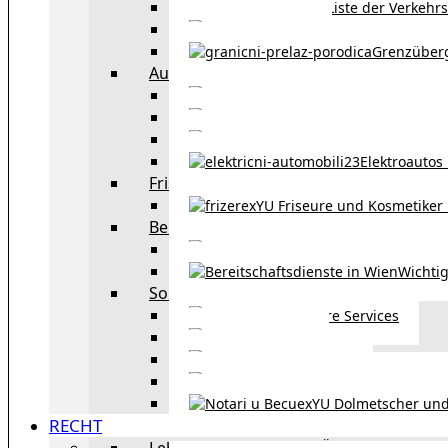
Liste der Verkehr
Taxi in Wien
Grenzüber
Auto
exYU Automechanike
Autohändler und 
Autokauf in Ö
Elektroautos 
Friseure und Kosmetiker
exYU Friseure und Kosmetiker
Bereitschaftsdienste in Wien
Wo kann man sonnt
Wichtig
Sonstiges
Weitere Services
Kultur
exYU Sport
exYU Anwälte in Wi
exYU Dolmetscher und
RECHT
Leben und Arbeiten in Österreich