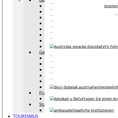
Webseiten
Wohnbeihilfe
Aufenthaltstitel
Aufenthalts
Visum
Pensionsversicheru
Österreichische Sta
ExYU Füh
Gesetz und Recht in Wien
exYU Anwälte 
exYU Dolmetscher und Üb
Eheschließu
Scheidung in Österreich
Familienbeihil
Fragen Sie den Anwalt
Fragen Sie einen An
Staatliche Institutionen
Staatliche Institutionen
TOURISMUS