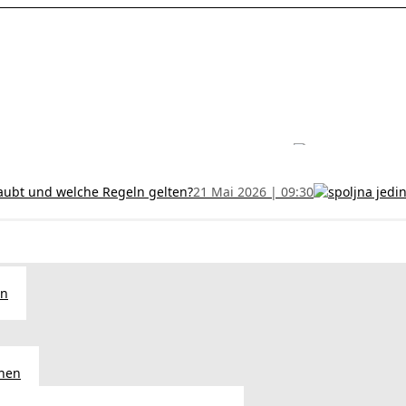
les ohne Termin und verlängern Sie Ihr Zertifikat rechtzeitig!
5 Juli
h und wer kann sie erhalten?
28 Juni 2026 | 09:32
uristen aus Serbien: Ein Leitfaden für das RFZO Formular
7 Juni 20
laubt und welche Regeln gelten?
21 Mai 2026 | 09:30
en
chen