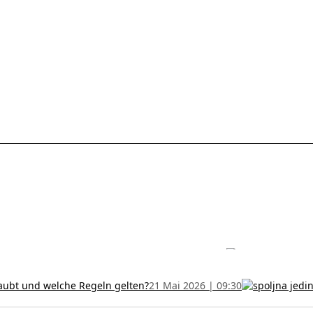
les ohne Termin und verlängern Sie Ihr Zertifikat rechtzeitig!
5 Juli
h und wer kann sie erhalten?
28 Juni 2026 | 09:32
uristen aus Serbien: Ein Leitfaden für das RFZO Formular
7 Juni 20
laubt und welche Regeln gelten?
21 Mai 2026 | 09:30