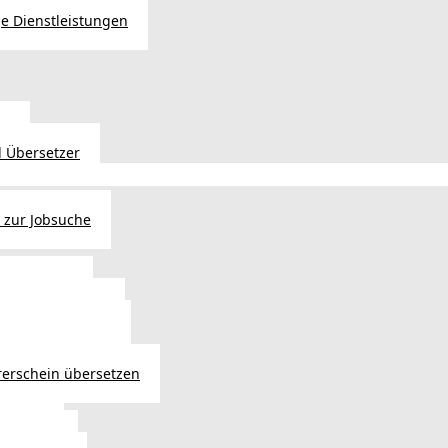
e Dienstleistungen
en
 Übersetzer
 zur Jobsuche
bewilligung
 - Verlängerung
ng in Österreich
atsbürgerschaft
rerschein übersetzen
in Wien
ersetzer