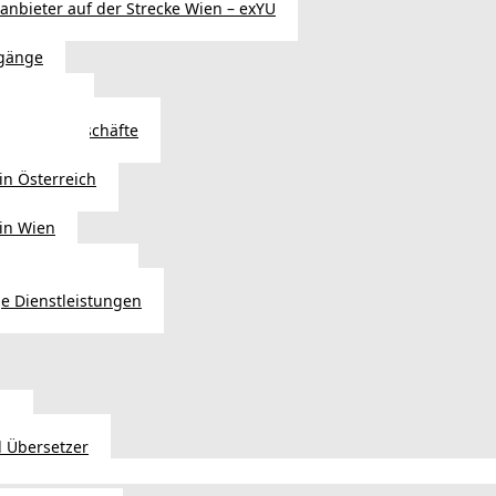
sanbieter auf der Strecke Wien – exYU
gänge
r in Wien
Autoteilegeschäfte
sterreich
in Österreich
 in Wien
ags einkaufen?
e Dienstleistungen
en
 Übersetzer